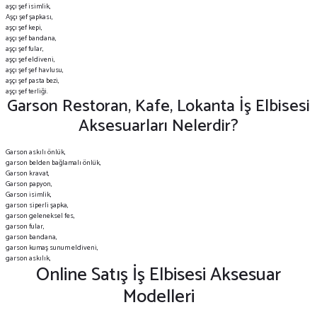
aşçı şef isimlik,
Aşçı şef şapkası,
aşçı şef kepi,
aşçı şef bandana,
aşçı şef fular,
aşçı şef eldiveni,
aşçı şef şef havlusu,
aşçı şef pasta bezi,
aşçı şef terliği.
Garson Restoran, Kafe, Lokanta İş Elbisesi
Aksesuarları Nelerdir?
Garson askılı önlük,
garson belden bağlamalı önlük,
Garson kravat,
Garson papyon,
Garson isimlik,
garson siperli şapka,
garson geleneksel fes,
garson fular,
garson bandana,
garson kumaş sunum eldiveni,
garson askılık,
Online Satış İş Elbisesi Aksesuar
Modelleri