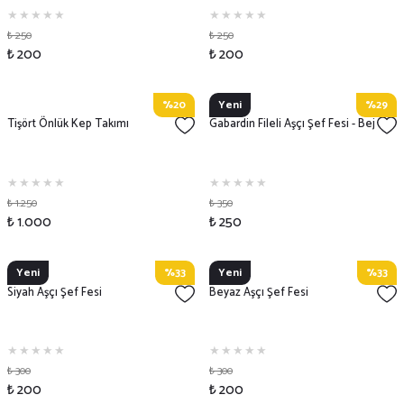
₺ 250
₺ 250
₺ 200
₺ 200
%20
Yeni
%29
Tişört Önlük Kep Takımı
Gabardin Fileli Aşçı Şef Fesi - Bej
₺ 1.250
₺ 350
₺ 1.000
₺ 250
Yeni
%33
Yeni
%33
Siyah Aşçı Şef Fesi
Beyaz Aşçı Şef Fesi
₺ 300
₺ 300
₺ 200
₺ 200