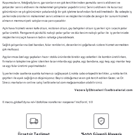
Kuyumcuların, fotoğrafçıların, garsonların en çok tercihlerinden pamuklu servis eldiveni ve
polyester servis eldiveni ile mükemmel çalışmalar yapabilirsiniz. Servis eldiveni ile kusursuz
görüntünün ve şık görünümün yakalandığı bir çok işletme tarafından fark edilmektedir. Bu sebeple iş
yerlerinde ürünlerini mükemmel servis etmenin ve müşterilerinizde de zengin bir sunum hizmeti
almanın memnuniyeti satışlarınıza yansıyacaktır.
Açık hava hizmeti veren kafe olsun, restoran olsun, çay bahçeleri olsun iş yerleri için sıcacık polar
şallar ürettik. Rengarenk püsküllü nakışlı polar şallar ve düz kesim nakışlı şallar ile iş yerlerinizde
müşterileriniz açık havanın tadını rahatça çıkarabilecek.
Sağlık çalışanlarına özel bandan, fular renklerini, desenlerini çoğaltarak sizlere hizmet vermekten
çok mutluyuz.
Aşçılarımıza özel aşçı şapkaları hazır stoklu ürünlerde birebir aşçı ceketleri ile kombin üretilirken,
firmaların taleplerine göre istenilen tasarımlarda aşçı şapka, aşçı bandana, aşçı kep, aşçı mantar kep
ve aşçı fular üretimi yapılmaktadır.
İş yerlerinde saatlerce ayakta kalmanızı sağlayacak 5 nokta sabo ortopedik terlikler, 4 nokta terlik
çeşitleri ile ayak sağlığınızı düşünüyoruz. Bayisi olduğumuz ve en çok tercih edilen Gezer, ve Dr.
Stress markalarını online satış İselbiselerial.com mağazamızdan alabilirsiniz.
Vezera İş Elbiseleri | İselbiselerial.com
{{ macro_global('dyna rel="dofollow noreferrer noopener"micForm', 1) }}
Ücretsiz Teslimat
%100 Güvenli Alışveriş