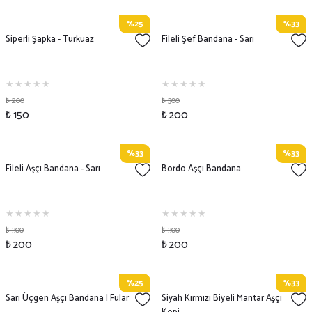
%25
%33
Siperli Şapka - Turkuaz
Fileli Şef Bandana - Sarı
₺ 200
₺ 300
₺ 150
₺ 200
%33
%33
Fileli Aşçı Bandana - Sarı
Bordo Aşçı Bandana
₺ 300
₺ 300
₺ 200
₺ 200
%25
%33
Sarı Üçgen Aşçı Bandana | Fular
Siyah Kırmızı Biyeli Mantar Aşçı