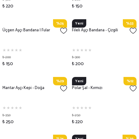
₺ 220
₺ 150
%25
Yeni
%33
Üçgen Aşçı Bandana | Fular
Fileli Aşçı Bandana - Çizgili
₺ 200
₺ 300
₺ 150
₺ 200
%29
Yeni
%12
Mantar Aşçı Kepi - Doğa
Polar Şal - Kırmızı
₺ 350
₺ 250
₺ 250
₺ 220
%25
Yeni
%29