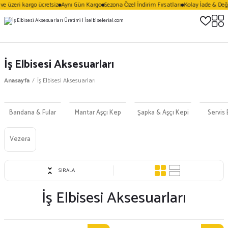
zeri kargo ücretsiz
Aynı Gün Kargo
Sezona Özel İndirim Fırsatları
Kolay İade & Değişim
İş Elbisesi Aksesuarları
Anasayfa
İş Elbisesi Aksesuarları
Bandana & Fular
Mantar Aşçı Kep
Şapka & Aşçı Kepi
Servis 
Vezera
SIRALA
İş Elbisesi Aksesuarları