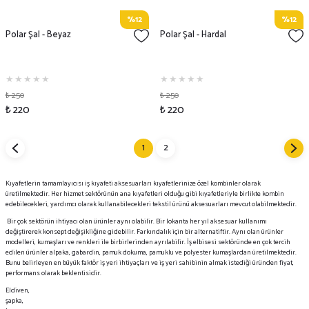
%12
%12
Polar Şal - Beyaz
Polar Şal - Hardal
₺ 250
₺ 250
₺ 220
₺ 220
1
2
Kıyafetlerin tamamlayıcısı iş kıyafeti aksesuarları kıyafetlerinize özel kombinler olarak
üretilmektedir. Her hizmet sektörünün ana kıyafetleri olduğu gibi kıyafetleriyle birlikte kombin
edebilecekleri, yardımcı olarak kullanabilecekleri tekstil ürünü aksesuarları mevcut olabilmektedir.
Bir çok sektörün ihtiyacı olan ürünler aynı olabilir. Bir lokanta her yıl aksesuar kullanımı
değiştirerek konsept değişikliğine gidebilir. Farkındalık için bir alternatiftir. Aynı olan ürünler
modelleri, kumaşları ve renkleri ile birbirlerinden ayrılabilir. İş elbisesi sektöründe en çok tercih
edilen ürünler alpaka, gabardin, pamuk dokuma, pamuklu ve polyester kumaşlardan üretilmektedir.
Bunu belirleyen en büyük faktör iş yeri ihtiyaçları ve iş yeri sahibinin almak istediği üründen fiyat,
performans olarak beklentisidir.
Eldiven,
şapka,