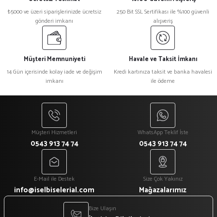
₺5000 ve üzeri siparişlerinizde ücretsiz
250 Bit SSL Sertifikası ile %100 güvenli
gönderi imkanı
alışveriş
Müşteri Memnuniyeti
Havale ve Taksit İmkanı
14 Gün içerisinde kolay iade ve değişim
Kredi kartınıza taksit ve banka havalesi
imkanı
ile ödeme
Müşteri Hizmetleri
WhatsApp Teklif İste
0543 913 74 74
0543 913 74 74
E-Mail ile Destek
Size Çok Yakınız
info@iselbiselerial.com
Mağazalarımız
Bize Ulaşın