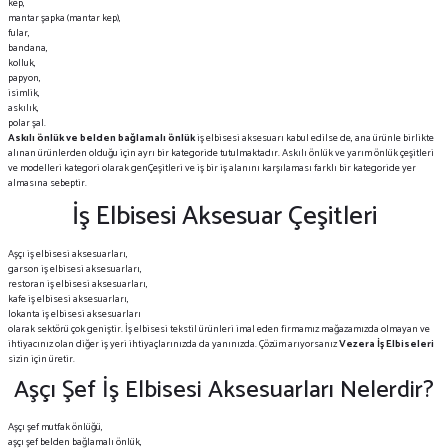
kep,
mantar şapka (mantar kep),
fular,
bandana,
kolluk,
papyon,
isimlik,
askılık,
polar şal.
Askılı önlük ve belden bağlamalı önlük
iş elbisesi aksesuarı kabul edilse de, ana ürünle birlikte
alınan ürünlerden olduğu için ayrı bir kategoride tutulmaktadır.
Askılı önlük ve yarım önlük çeşitleri
ve modelleri
kategori olarak genÇeşitleri ve iş bir iş alanını karşılaması farklı bir kategoride yer
almasına sebeptir.
İş Elbisesi Aksesuar Çeşitleri
Aşçı iş elbisesi aksesuarları,
garson iş elbisesi aksesuarları,
restoran iş elbisesi aksesuarları,
kafe iş elbisesi aksesuarları,
lokanta iş elbisesi aksesuarları
olarak sektörü çok geniştir. İş elbisesi tekstil ürünleri imal eden firmamız mağazamızda olmayan ve
ihtiyacınız olan diğer iş yeri ihtiyaçlarınızda da yanınızda. Çözüm arıyorsanız
Vezera İş Elbiseleri
sizin için üretir.
Aşçı Şef İş Elbisesi Aksesuarları Nelerdir?
Aşçı şef mutfak önlüğü,
aşçı şef belden bağlamalı önlük,