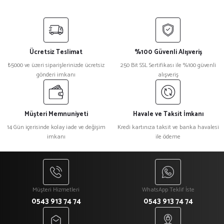
Ücretsiz Teslimat
%100 Güvenli Alışveriş
₺5000 ve üzeri siparişlerinizde ücretsiz
250 Bit SSL Sertifikası ile %100 güvenli
gönderi imkanı
alışveriş
Müşteri Memnuniyeti
Havale ve Taksit İmkanı
14 Gün içerisinde kolay iade ve değişim
Kredi kartınıza taksit ve banka havalesi
imkanı
ile ödeme
Müşteri Hizmetleri
WhatsApp Teklif İste
0543 913 74 74
0543 913 74 74