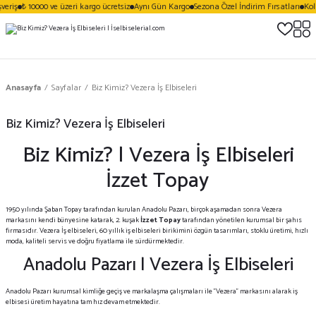
eriş
₺ 10000 ve üzeri kargo ücretsiz
Aynı Gün Kargo
Sezona Özel İndirim Fırsatları
Kola
Anasayfa
Sayfalar
Biz Kimiz? Vezera İş Elbiseleri
Biz Kimiz? Vezera İş Elbiseleri
Biz Kimiz? | Vezera İş Elbiseleri
İzzet Topay
1950 yılında Şaban Topay tarafından kurulan Anadolu Pazarı, birçok aşamadan sonra Vezera
markasını kendi bünyesine katarak, 2. kuşak
İzzet Topay
tarafından yönetilen kurumsal bir şahıs
firmasıdır. Vezera İş elbiseleri, 60 yıllık iş elbiseleri birikimini özgün tasarımları, stoklu üretimi, hızlı
moda, kaliteli servis ve doğru fiyatlama ile sürdürmektedir.
Anadolu Pazarı | Vezera İş Elbiseleri
Anadolu Pazarı kurumsal kimliğe geçiş ve markalaşma çalışmaları ile "Vezera" markasını alarak iş
elbisesi üretim hayatına tam hız devam etmektedir.