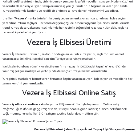
Kaliteli iş elbisesi üretiminde, birbirinden şık personel kıyafeti modelleri sunuyor. Modern çizgileri
ve otantik desenleriyle iş yeri sahiplerinin ve iş yeri çalışanlarının beğenisini kazanıyor. Kaliteli
kumaş dokularıyla konforlu ve keyifli bir giyim ve çalışma deneyimi deneyimi vadediyor.
Üretilen "
Vezera
" marka ürünlerinin geniş beden ve renk skalasında sunulması kolay seçim
yapabilme imkanı sağlıyor. Her sezon değişen çizgileri sizlere taşıyoruz. İş elbisesi modellerinde
trend kumaş, desen, aksesuar seçimleriyle her kesimin beğenisini kazanacak ufak dokunuşlarla
personel kıyafetlerini yeniliyoruz.
Vezera İş Elbisesi Üretimi
Vezera İş Elbiseleri üretimini, sektörün önde gelen kaliteli kumaşlarını, sağlam dikim ve özel
tasarımlarla Eminönü, İstanbul'dan tüm Türkiye'ye servis yapmaktadır.
İş elbiseleri grubuna yönelik kıyafet üreten firmamız, aylık 10.000 adet kapasite ile yurt içinde
tanınmış pek çok markaya ve yurt dışında da bir çok firmaya hizmet vermektedir.
Yurtiçi ünlü markalara hizmet veren firmamız, özgün tasarımları, yeni koleksiyon ve modellerle her
zaman kendini yenilemektedir.
Vezera İş Elbisesi Online Satış
Vezera
iş elbisesi online satış
hayatına 2013 senesi itibariyle başlamıştır. Online satış
mağazacılığı sektörüne geç girmiş olsa da, 1950 yılından bugüne kadar iş elbisesi sektöründeki
sağlam duruşunu ve kaliteli ürün satışını bugüne kadar devam ettirmiştir.
Vezera İş Elbiseleri Şaban Topay - İzzet Topay | İşi Olmayan Giyemez