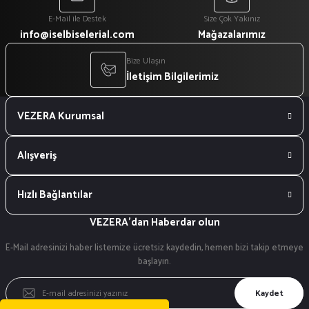
E-Mail ile Destek
Size Çok Yakınız
info@iselbiselerial.com
Mağazalarımız
Bize Ulaşın
İletişim Bilgilerimiz
VEZERA Kurumsal
Alışveriş
Hızlı Bağlantılar
VEZERA'dan Haberdar olun
E-Mail adresinizi haber listemize ücretsiz kaydedin, hemen bizi takip etmeye
başlayın.
Kaydet