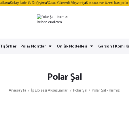
rı
Kolay İade & Değişim
%100 Güvenli Alışveriş
₺ 10000 ve üzeri kargo ücret
 Tişörtleri | Polar Montlar
Önlük Modelleri
Garson | Komi Kı
Polar Şal
Anasayfa
İş Elbisesi Aksesuarları
Polar Şal
Polar Şal - Kırmızı