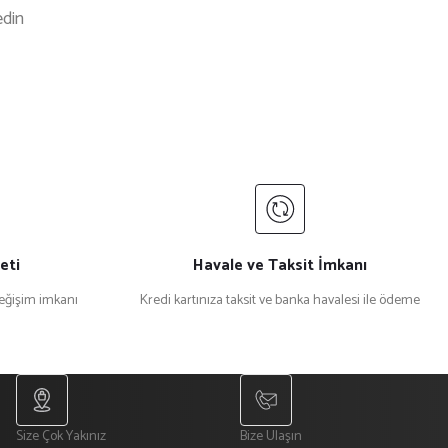
edin
eti
Havale ve Taksit İmkanı
değişim imkanı
Kredi kartınıza taksit ve banka havalesi ile ödeme
Size Çok Yakınız
Bize Ulaşın