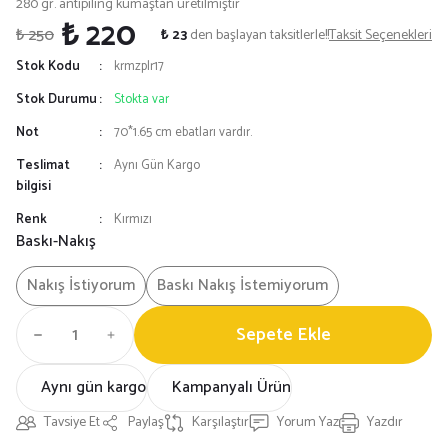
280 gr. antipiling kumaştan üretilmiştir
₺ 220
₺ 250
₺ 23
den başlayan taksitlerle!!
Taksit Seçenekleri
Stok Kodu
krmzplr17
Stok Durumu
Stokta var
Not
70*1.65 cm ebatları vardır.
Teslimat
Aynı Gün Kargo
bilgisi
Renk
Kırmızı
Baskı-Nakış
Nakış İstiyorum
Baskı Nakış İstemiyorum
Sepete Ekle
Aynı gün kargo
Kampanyalı Ürün
Tavsiye Et
Paylaş
Karşılaştır
Yorum Yaz
Yazdır