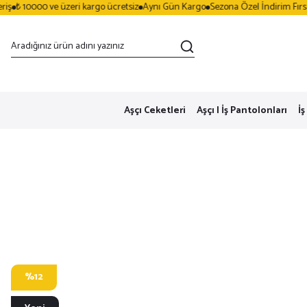
₺ 10000 ve üzeri kargo ücretsiz
Aynı Gün Kargo
Sezona Özel İndirim Fırsatla
Aşçı Ceketleri
Aşçı | İş Pantolonları
İş
%12