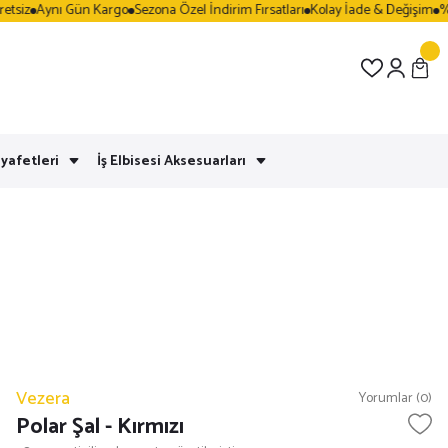
siz
Aynı Gün Kargo
Sezona Özel İndirim Fırsatları
Kolay İade & Değişim
%100
yafetleri
İş Elbisesi Aksesuarları
Vezera
Yorumlar (0)
Polar Şal - Kırmızı