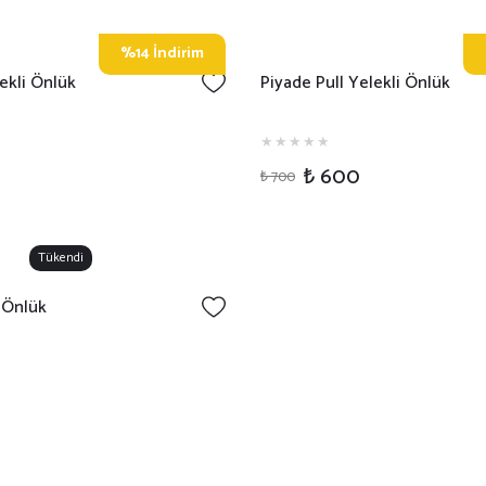
%14 İndirim
ekli Önlük
Piyade Pull Yelekli Önlük
₺ 600
₺ 700
Tükendi
i Önlük