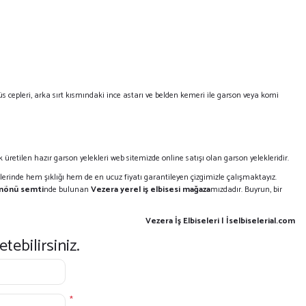
 süs cepleri, arka sırt kısmındaki ince astarı ve belden kemeri ile garson veya komi
k üretilen hazır garson yelekleri web sitemizde online satışı olan garson yelekleridir.
klerinde hem şıklığı hem de en ucuz fiyatı garantileyen çizgimizle çalışmaktayız.
inönü semti
nde bulunan
Vezera yerel iş elbisesi mağaza
mızdadır. Buyrun, bir
Vezera İş Elbiseleri | İselbiselerial.com
tebilirsiniz.
*