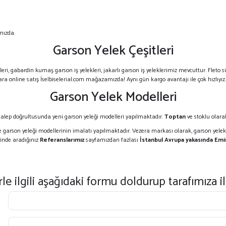
amızda.
Garson Yelek Çeşitleri
elekleri, gabardin kumaş garson iş yelekleri, jakarlı garson iş yeleklerimiz mevcuttur. Fleto
tlara online satış İselbiselerial.com mağazamızda! Aynı gün kargo avantajı ile çok hızlıyız.
Garson Yelek Modelleri
alep doğrultusunda yeni garson yeleği modelleri yapılmaktadır.
Toptan
ve stoklu olara
göre garson yeleği modellerinin imalatı yapılmaktadır. Vezera markası olarak, garson yele
rinde aradığınız
Referanslarımız
sayfamızdan fazlası
İstanbul Avrupa yakasında Em
e ilgili aşağıdaki formu doldurup tarafımıza ile