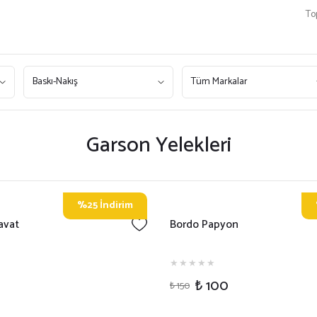
To
Baskı-Nakış
Tüm Markalar
Garson Yelekleri
%25 İndirim
avat
Bordo Papyon
₺ 100
₺ 150