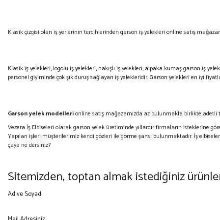
Klasik çizgisi olan iş yerlerinin tercihlerinden garson iş yelekleri online satış mağaz
Klasik iş yelekleri, logolu iş yelekleri, nakışlı iş yelekleri, alpaka kumaş garson iş y
personel giyiminde çok şık duruş sağlayan iş yelekleridir. Garson yelekleri en iyi fiya
Garson yelek modelleri
online satış mağazamızda az bulunmakla birlikte adetli t
Vezera İş Elbiseleri olarak garson yelek üretiminde yıllardır firmaların isteklerine 
Yapılan işleri müşterilerimiz kendi gözleri ile görme şansı bulunmaktadır. İş elbisele
çaya ne dersiniz?
Sitemizden, toptan almak istediğiniz ürünlerl
Ad ve Soyad
Mail Adresiniz