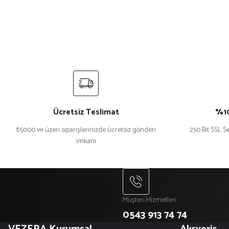
Ücretsiz Teslimat
%10
₺5000 ve üzeri siparişlerinizde ücretsiz gönderi
250 Bit SSL Se
imkanı
Müşteri Hizmetleri
0543 913 74 74