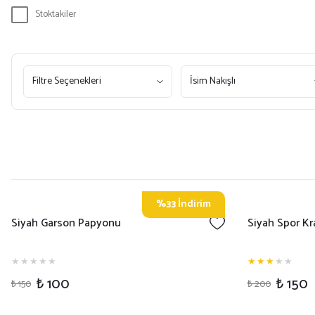
Stoktakiler
Filtre Seçenekleri
İsim Nakışlı
%33 İndirim
Siyah Garson Papyonu
Siyah Spor Kr
₺ 100
₺ 150
₺ 150
₺ 200