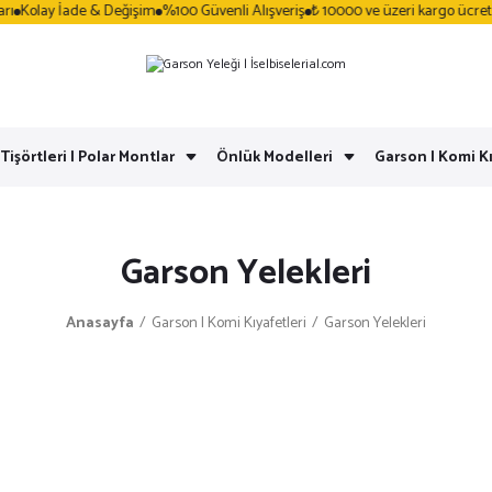
y İade & Değişim
%100 Güvenli Alışveriş
₺ 10000 ve üzeri kargo ücretsiz
Aynı
 Tişörtleri | Polar Montlar
Önlük Modelleri
Garson | Komi Kı
Garson Yelekleri
Anasayfa
Garson | Komi Kıyafetleri
Garson Yelekleri