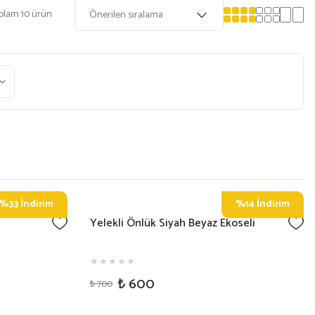
plam 10 ürün
%33 İndirim
%14 İndirim
Yelekli Önlük Siyah Beyaz Ekoseli
₺ 600
₺ 700