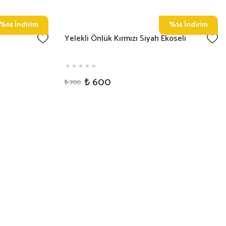
%14 İndirim
%14 İndirim
Yelekli Önlük Kırmızı Siyah Ekoseli
₺ 600
₺ 700