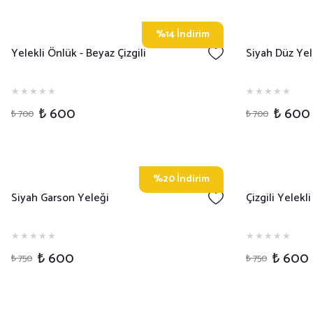
%14 İndirim
Yelekli Önlük - Beyaz Çizgili
Siyah Düz Yel
₺ 600
₺ 600
₺ 700
₺ 700
%20 İndirim
Siyah Garson Yeleği
Çizgili Yelekl
₺ 600
₺ 600
₺ 750
₺ 750