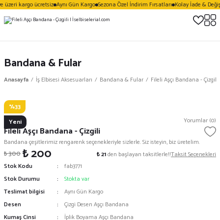
 üzeri kargo ücretsiz
Aynı Gün Kargo
Sezona Özel İndirim Fırsatları
Kolay İade & Değiş
Bandana & Fular
Anasayfa
İş Elbisesi Aksesuarları
Bandana & Fular
Fileli Aşçı Bandana - Çizgili
%33
Vezera
Yorumlar (0)
Yeni
Fileli Aşçı Bandana - Çizgili
Bandana çeşitlerimiz rengarenk seçenekleriyle sizlerle. Siz isteyin, biz üretelim.
₺ 200
₺ 300
₺ 21
den başlayan taksitlerle!!
Taksit Seçenekleri
Stok Kodu
fab3771
Stok Durumu
Stokta var
Teslimat bilgisi
Aynı Gün Kargo
Desen
Çizgi Desen Aşçı Bandana
Kumaş Cinsi
İplik Boyama Aşçı Bandana