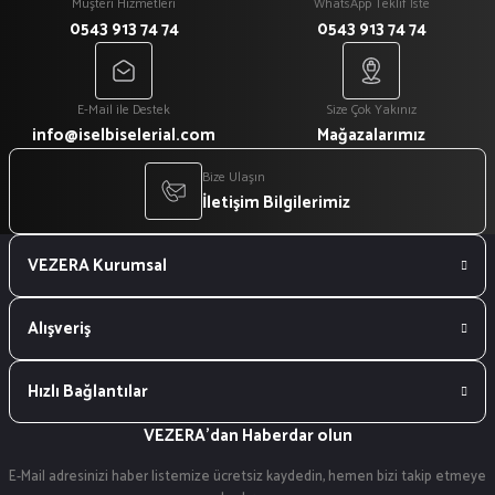
Müşteri Hizmetleri
WhatsApp Teklif İste
0543 913 74 74
0543 913 74 74
₺ 300
₺ 300
₺ 200
₺ 200
Tükendi
E-Mail ile Destek
Size Çok Yakınız
%33
info@iselbiselerial.com
Mağazalarımız
Turkuaz Mantar Aşçı Kepi
Siyah Turkuaz Biyeli Aşçı Kepi
Bize Ulaşın
İletişim Bilgilerimiz
₺ 300
₺ 250
VEZERA Kurumsal
₺ 200
₺ 150
Alışveriş
Hızlı Bağlantılar
VEZERA'dan Haberdar olun
E-Mail adresinizi haber listemize ücretsiz kaydedin, hemen bizi takip etmeye