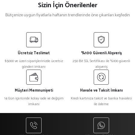
Sizin İçin Önerilenler
Bütçenize uygun fiyatlarla haftanın trendlerinde öne çıkanları keşfedin
%40
%40
Kırmızı Siyah Biyeli Aşçı Kepi
Siyah Sarı Biyeli Aşçı Kepi
Ücretsiz Teslimat
%100 Güvenli Alışveriş
₺ 250
₺ 250
₺5000 ve üzeri siparişlerinizde ücretsiz
250 Bit SSL Sertifikası ile %100 güvenli
₺ 150
₺ 150
gönderi imkanı
alışveriş
%33
%33
Kahverengi Mantar Aşçı Kepi
Siyah Turkuaz Mantar Aşçı Kepi
Müşteri Memnuniyeti
Havale ve Taksit İmkanı
14 Gün içerisinde kolay iade ve değişim
Kredi kartınıza taksit ve banka havalesi
imkanı
ile ödeme
₺ 300
₺ 300
₺ 200
₺ 200
%33
%33
Gri Mantar Aşçı Kepi
Sarı Mantar Aşçı Kepi