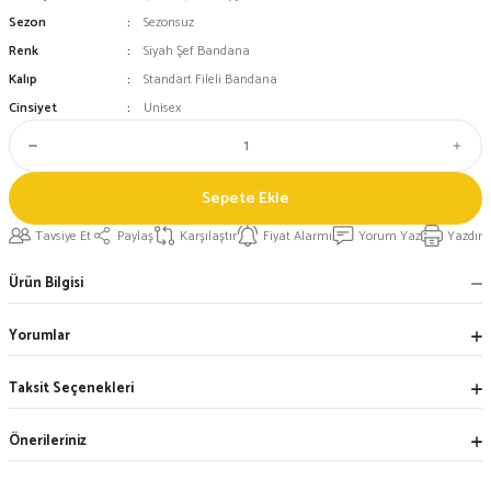
Sezon
Sezonsuz
Renk
Siyah Şef Bandana
Kalıp
Standart Fileli Bandana
Cinsiyet
Unisex
Sepete Ekle
Tavsiye Et
Paylaş
Karşılaştır
Fiyat Alarmı
Yorum Yaz
Yazdır
Ürün Bilgisi
Yorumlar
Taksit Seçenekleri
Önerileriniz