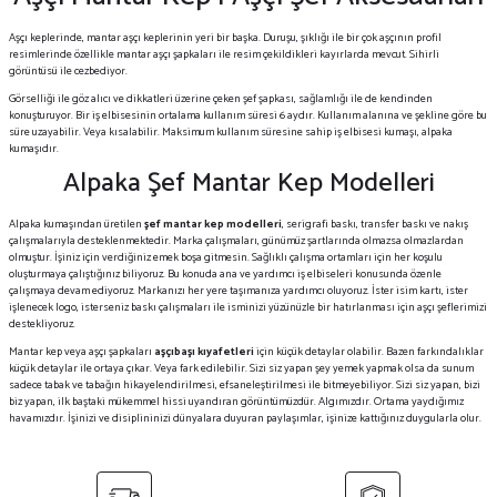
Aşçı keplerinde, mantar aşçı keplerinin yeri bir başka. Duruşu, şıklığı ile bir çok aşçının profil
resimlerinde özellikle mantar aşçı şapkaları ile resim çekildikleri kayırlarda mevcut. Sihirli
görüntüsü ile cezbediyor.
Görselliği ile göz alıcı ve dikkatleri üzerine çeken şef şapkası, sağlamlığı ile de kendinden
konuşturuyor. Bir iş elbisesinin ortalama kullanım süresi 6 aydır. Kullanım alanına ve şekline göre bu
süre uzayabilir. Veya kısalabilir. Maksimum kullanım süresine sahip iş elbisesi kumaşı, alpaka
kumaşıdır.
Alpaka Şef Mantar Kep Modelleri
Alpaka kumaşından üretilen
şef mantar kep modelleri
, serigrafi baskı, transfer baskı ve nakış
çalışmalarıyla desteklenmektedir. Marka çalışmaları, günümüz şartlarında olmazsa olmazlardan
olmuştur. İşiniz için verdiğiniz emek boşa gitmesin. Sağlıklı çalışma ortamları için her koşulu
oluşturmaya çalıştığınız biliyoruz. Bu konuda ana ve yardımcı iş elbiseleri konusunda özenle
çalışmaya devam ediyoruz. Markanızı her yere taşımanıza yardımcı oluyoruz. İster isim kartı, ister
işlenecek logo, isterseniz baskı çalışmaları ile isminizi yüzünüzle bir hatırlanması için aşçı şeflerimizi
destekliyoruz.
Mantar kep veya aşçı şapkaları
aşçıbaşı kıyafetleri
için küçük detaylar olabilir. Bazen farkındalıklar
küçük detaylar ile ortaya çıkar. Veya fark edilebilir. Sizi siz yapan şey yemek yapmak olsa da sunum
sadece tabak ve tabağın hikayelendirilmesi, efsaneleştirilmesi ile bitmeyebiliyor. Sizi siz yapan, bizi
biz yapan, ilk baştaki mükemmel hissi uyandıran görüntümüzdür. Algımızdır. Ortama yaydığımız
havamızdır. İşinizi ve disiplininizi dünyalara duyuran paylaşımlar, işinize kattığınız duygularla olur.