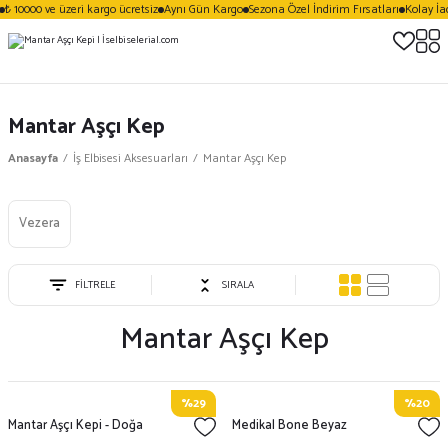
₺ 10000 ve üzeri kargo ücretsiz
Aynı Gün Kargo
Sezona Özel İndirim Fırsatları
Kolay İad
Mantar Aşçı Kep
Anasayfa
İş Elbisesi Aksesuarları
Mantar Aşçı Kep
Vezera
FİLTRELE
SIRALA
Mantar Aşçı Kep
%29
%20
Mantar Aşçı Kepi - Doğa
Medikal Bone Beyaz