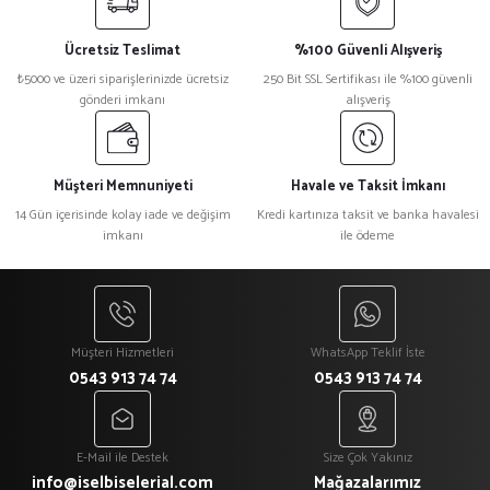
Ücretsiz Teslimat
%100 Güvenli Alışveriş
₺5000 ve üzeri siparişlerinizde ücretsiz
250 Bit SSL Sertifikası ile %100 güvenli
gönderi imkanı
alışveriş
Müşteri Memnuniyeti
Havale ve Taksit İmkanı
14 Gün içerisinde kolay iade ve değişim
Kredi kartınıza taksit ve banka havalesi
imkanı
ile ödeme
Müşteri Hizmetleri
WhatsApp Teklif İste
0543 913 74 74
0543 913 74 74
E-Mail ile Destek
Size Çok Yakınız
info@iselbiselerial.com
Mağazalarımız