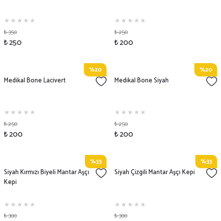
₺ 350
₺ 250
₺ 250
₺ 200
%20
%20
Medikal Bone Lacivert
Medikal Bone Siyah
₺ 250
₺ 250
₺ 200
₺ 200
%33
%33
Siyah Kırmızı Biyeli Mantar Aşçı
Siyah Çizgili Mantar Aşçı Kepi
Kepi
₺ 300
₺ 300