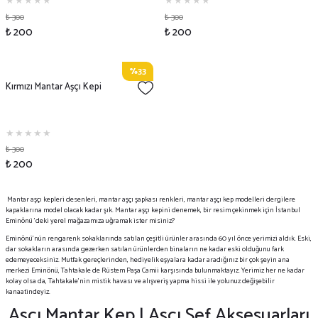
₺ 300
₺ 300
₺ 200
₺ 200
%33
Kırmızı Mantar Aşçı Kepi
₺ 300
₺ 200
Mantar aşçı kepleri desenleri, mantar aşçı şapkası renkleri, mantar aşçı kep modelleri dergilere
kapaklarına model olacak kadar şık. Mantar aşçı kepini denemek, bir resim çekinmek için İstanbul
Eminönü 'deki yerel mağazamıza uğramak ister misiniz?
Eminönü'nün rengarenk sokaklarında satılan çeşitli ürünler arasında 60 yıl önce yerimizi aldık. Eski,
dar sokakların arasında gezerken satılan ürünlerden binaların ne kadar eski olduğunu fark
edemeyeceksiniz. Mutfak gereçlerinden, hediyelik eşyalara kadar aradığınız bir çok şeyin ana
merkezi Eminönü, Tahtakale de Rüstem Paşa Camii karşısında bulunmaktayız. Yerimiz her ne kadar
kolay olsa da, Tahtakale'nin mistik havası ve alışveriş yapma hissi ile yolunuz değişebilir
kanaatindeyiz.
Aşçı Mantar Kep | Aşçı Şef Aksesuarları