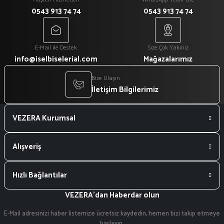
0543 913 74 74
0543 913 74 74
₺ 300
₺ 300
₺ 200
₺ 200
Tükendi
E-Mail ile Destek
Size Çok Yakınız
%33
info@iselbiselerial.com
Mağazalarımız
Turkuaz Mantar Aşçı Kepi
Siyah Turkuaz Biyeli Aşçı Kepi
Bize Ulaşın
İletişim Bilgilerimiz
₺ 300
₺ 250
VEZERA Kurumsal
₺ 200
₺ 150
Alışveriş
Hızlı Bağlantılar
VEZERA'dan Haberdar olun
E-Mail adresinizi haber listemize ücretsiz kaydedin, hemen bizi takip etmeye
başlayın.