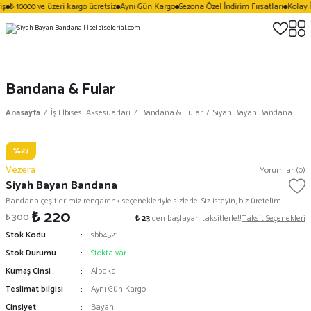
ş
₺ 10000 ve üzeri kargo ücretsiz
Aynı Gün Kargo
Sezona Özel İndirim Fırsatları
Kolay İ
Bandana & Fular
Anasayfa
İş Elbisesi Aksesuarları
Bandana & Fular
Siyah Bayan Bandana
%27
Vezera
Yorumlar (0)
Siyah Bayan Bandana
Bandana çeşitlerimiz rengarenk seçenekleriyle sizlerle. Siz isteyin, biz üretelim.
₺ 220
₺ 300
₺ 23
den başlayan taksitlerle!!
Taksit Seçenekleri
Stok Kodu
sbb4521
Stok Durumu
Stokta var
Kumaş Cinsi
Alpaka
Teslimat bilgisi
Aynı Gün Kargo
Cinsiyet
Bayan