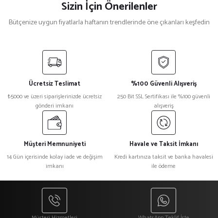
Sizin İçin Önerilenler
Bütçenize uygun fiyatlarla haftanın trendlerinde öne çıkanları keşfedin
%40
%40
Kırmızı Siyah Biyeli Aşçı Kepi
Siyah Sarı Biyeli Aşçı Kepi
Ücretsiz Teslimat
%100 Güvenli Alışveriş
₺ 250
₺ 250
₺5000 ve üzeri siparişlerinizde ücretsiz
250 Bit SSL Sertifikası ile %100 güvenli
₺ 150
₺ 150
gönderi imkanı
alışveriş
%33
%33
Kahverengi Mantar Aşçı Kepi
Siyah Turkuaz Mantar Aşçı Kepi
Müşteri Memnuniyeti
Havale ve Taksit İmkanı
14 Gün içerisinde kolay iade ve değişim
Kredi kartınıza taksit ve banka havalesi
imkanı
ile ödeme
₺ 300
₺ 300
₺ 200
₺ 200
%33
%33
Gri Mantar Aşçı Kepi
Sarı Mantar Aşçı Kepi
Müşteri Hizmetleri
WhatsApp Teklif İste