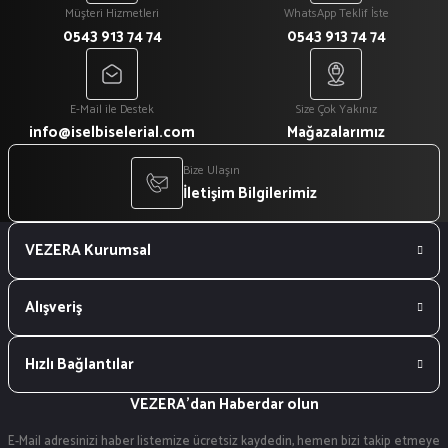
Müşteri Hizmetleri
WhatsApp Teklif İste
0543 913 74 74
0543 913 74 74
E-Mail ile Destek
Size Çok Yakınız
info@iselbiselerial.com
Mağazalarımız
Bize Ulaşın
İletişim Bilgilerimiz
VEZERA Kurumsal
Alışveriş
Hızlı Bağlantılar
VEZERA'dan Haberdar olun
E-Mail adresinizi haber listemize ücretsiz kaydedin, hemen bizi takip etmeye