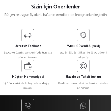
Sizin İçin Önerilenler
Bütçenize uygun fiyatlarla haftanın trendlerinde öne çıkanları keşfedin
Yeni
%12
%12
%12
Siyah Polar Şal
Gri Polar Şal
Mavi Polar Şal
Ücretsiz Teslimat
%100 Güvenli Alışveriş
₺ 250
₺ 250
₺ 250
₺5000 ve üzeri siparişlerinizde ücretsiz
250 Bit SSL Sertifikası ile %100 güvenli
₺ 220
₺ 220
₺ 220
gönderi imkanı
alışveriş
Müşteri Memnuniyeti
Havale ve Taksit İmkanı
14 Gün içerisinde kolay iade ve değişim
Kredi kartınıza taksit ve banka havalesi
imkanı
ile ödeme