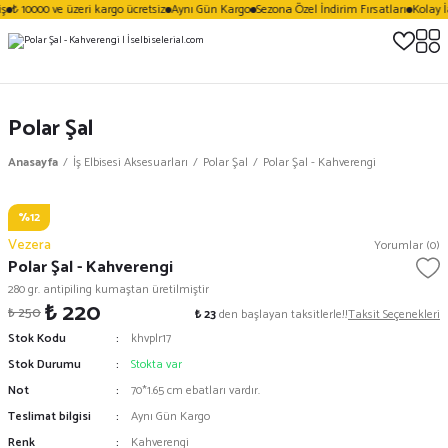
ş
₺ 10000 ve üzeri kargo ücretsiz
Aynı Gün Kargo
Sezona Özel İndirim Fırsatları
Kolay İ
Polar Şal
Anasayfa
İş Elbisesi Aksesuarları
Polar Şal
Polar Şal - Kahverengi
%12
Vezera
Yorumlar (0)
Polar Şal - Kahverengi
280 gr. antipiling kumaştan üretilmiştir
₺ 220
₺ 250
₺ 23
den başlayan taksitlerle!!
Taksit Seçenekleri
Stok Kodu
khvplr17
Stok Durumu
Stokta var
Not
70*1.65 cm ebatları vardır.
Teslimat bilgisi
Aynı Gün Kargo
Renk
Kahverengi