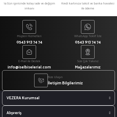
14 Gün içerisinde kolay iade ve değişim
Kredi kartınıza taksit ve banka havalesi
imkanı
ile ödeme
₺ 300
₺ 300
₺ 200
₺ 220
%33
%14
Siyah Mantar Aşçı Kepi
Kırmızı Siyah Ara Biyeli Cepli Yarım Önlük
Müşteri Hizmetleri
WhatsApp Teklif İste
0543 913 74 74
0543 913 74 74
₺ 300
₺ 350
₺ 200
₺ 300
E-Mail ile Destek
Size Çok Yakınız
Yeni
%33
info@iselbiselerial.com
Mağazalarımız
Fileli Rende Desenli Aşçı Bandana
Bize Ulaşın
İletişim Bilgilerimiz
₺ 300
VEZERA Kurumsal
₺ 200
%11
Siyah Forma Kappa Kumaş Polo Yaka İş Tişörtü
Alışveriş