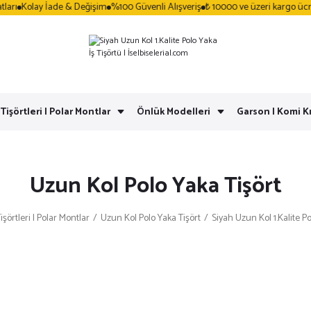
ı
Kolay İade & Değişim
%100 Güvenli Alışveriş
₺ 10000 ve üzeri kargo ücrets
 Tişörtleri | Polar Montlar
Önlük Modelleri
Garson | Komi Kı
Uzun Kol Polo Yaka Tişört
Tişörtleri | Polar Montlar
Uzun Kol Polo Yaka Tişört
Siyah Uzun Kol 1.Kalite Po