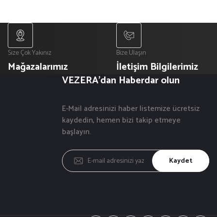
₺ 450
50
Tükendi
Siyah Kırmızı Ara Biyeli Yarım Önlük
Size Çok Yakınız
Bize Ulaşın
Mağazalarımız
İletişim Bilgilerimiz
₺ 300
VEZERA'dan Haberdar olun
₺ 350
E-Mail adresinizi haber listemize ücretsiz
kaydedin, hemen bizi takip etmeye
başlayın.
Kaydet