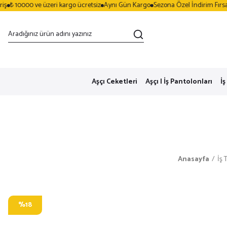
₺ 10000 ve üzeri kargo ücretsiz
Aynı Gün Kargo
Sezona Özel İndirim Fırsatlar
Aşçı Ceketleri
Aşçı | İş Pantolonları
İş
Anasayfa
İş 
%18