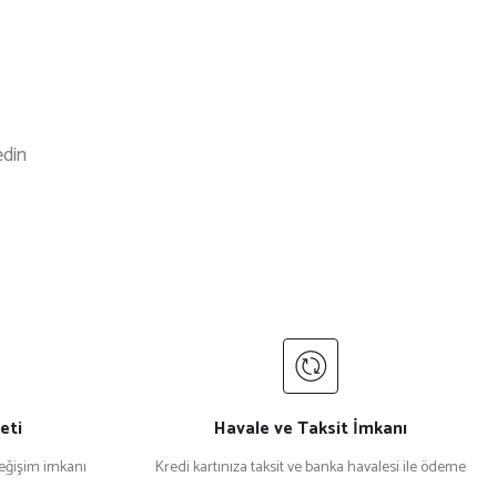
edin
4 İndirim
%14 İndirim
rım Önlük
Kırmızı Siyah Ara Biyeli Cepli Yarım Önlük
₺ 300
₺ 350
Yeni
%18 İndirim
ı Siyah Çift Renk Polo Yaka İş Tişörtü
eti
Havale ve Taksit İmkanı
değişim imkanı
Kredi kartınıza taksit ve banka havalesi ile ödeme