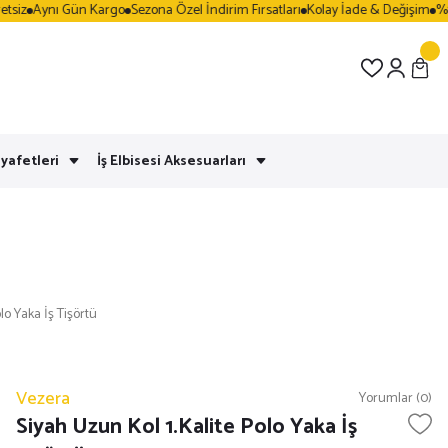
iz
Aynı Gün Kargo
Sezona Özel İndirim Fırsatları
Kolay İade & Değişim
%100 
yafetleri
İş Elbisesi Aksesuarları
lo Yaka İş Tişörtü
Vezera
Yorumlar (0)
Siyah Uzun Kol 1.Kalite Polo Yaka İş