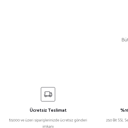
Büt
%17 İndirim
%25 İndirim
Askılı Önlük - Siyah
Sarı Üçgen Aşçı Bandana | Fular
₺ 250
₺ 150
₺ 300
₺ 200
%33 İndirim
Yeni
%33 İndirim
Bordo Aşçı Bandana
Fileli Rende Desenli Aşçı Bandana
Ücretsiz Teslimat
%10
₺5000 ve üzeri siparişlerinizde ücretsiz gönderi
250 Bit SSL Se
imkanı