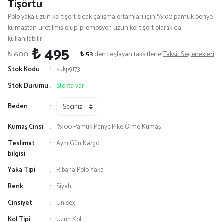
Tişörtü
Polo yaka uzun kol tişört sıcak çalışma ortamları için %100 pamuk penye
kumaştan üretilmiş olup, promosyon uzun kol tişört olarak da
kullanılabilir.
₺ 495
₺ 600
₺ 53
den başlayan taksitlerle!!
Taksit Seçenekleri
Stok Kodu
sukp9173
Stok Durumu
Stokta var
Beden
Kumaş Cinsi
%100 Pamuk Penye Pike Örme Kumaş
Teslimat
Aynı Gün Kargo
bilgisi
Yaka Tipi
Ribana Polo Yaka
Renk
Siyah
Cinsiyet
Unisex
Kol Tipi
Uzun Kol