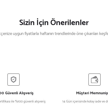
Sizin İçin Önerilenler
çenize uygun fiyatlarla haftanın trendlerinde öne çıkanları keşf
%33 İndirim
%1
Siyah Mantar Aşçı Kepi
Siyah Altın Sarı Ara Biyeli Ya
₺ 200
₺ 300
₺ 300
₺ 350
%11 İndirim
Siyah Forma Kappa Kumaş Polo Yaka İş Tişörtü
Sar
0 Güvenli Alışveriş
Müşteri Memnuniy
rtifikası ile %100 güvenli alışveriş
14 Gün içerisinde kolay iade ve 