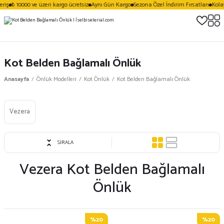
riş
₺ 10000 ve üzeri kargo ücretsiz
Aynı Gün Kargo
Sezona Özel İndirim Fırsatları
Kolay
Kot Belden Bağlamalı Önlük
Anasayfa
Önlük Modelleri
Kot Önlük
Kot Belden Bağlamalı Önlük
Vezera
SIRALA
Vezera Kot Belden Bağlamalı
Önlük
%20
%20