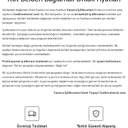
Kot belden bağlamalı önlük fiyatları en ucuz fiyatlara
Vezera İş Elbiseleri
firmasının online satış
sayfasın
İselbiselerial.com
'da. Bizi takip edin. En iyi ve
en kaliteli iş elbiseleri
üretmek için
uğraşıyoruz. Kaliteli kot belden bağlamalı önlük modelleri en iyi fiyatlara üretmek için kaliteli
kumaşlar seçiyoruz.
İş elbiselerinin uzun ömürlü ve ilk günkü kaliteyi koruması önemlidir. Tabii bunda çevresel faktörler
de etkilidir. Çalıştığınız alandaki kullandığınız maddeler, ortamdaki güneş veya hava, yıkamada
kullandığınız deterjan veya program bile etkilidir.
Kaliteli kumaşlar doğru şartlarda muhafaza edilirse ilk günkü şıklığı koruması muhtemeldir. Bu
yüzden Vezera olarak en iyi koşulları düşünerek kaliteli kumaşlardan, kaliteli çift dikiş ile kot belden
bağlamalı yarım önlükleri üretmektedir.
Profesyonel iş elbisesi üretmek
için sadece bir ürün yetmemektedir. Bir
iş yeri üniforması
düşünün. Tek bir parçadan oluşmamaktadır. Değil mi?
Bir iş üniforması (Work Uniform) bir çok parçadan oluşur. Ve bu takım ruhunu oluşturan tamamlayıcı
unsurlara sahip olmalıdır. Mesela bir iş yeriniz restoran olsun. Aşçı chef, garson, komi ve bulaşıkçı. En
başlıca temel çalışanlarınızdır. İş yerine gelen müşterinize sunacağınız görsel ile kendinize ve
çalışanlarınıza sunacağınız görsel hem işinize güvenmeyi sağlar hem de kaliteli bir duruş sergiler.
Vezera İş Elbiseleri İzzet Topay | İselbiselerial.com
Ücretsiz Teslimat
%100 Güvenli Alışveriş