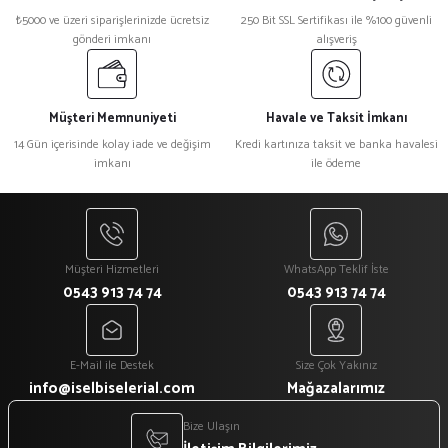
₺5000 ve üzeri siparişlerinizde ücretsiz
250 Bit SSL Sertifikası ile %100 güvenli
gönderi imkanı
alışveriş
Müşteri Memnuniyeti
Havale ve Taksit İmkanı
14 Gün içerisinde kolay iade ve değişim
Kredi kartınıza taksit ve banka havalesi
imkanı
ile ödeme
Müşteri Hizmetleri
WhatsApp Teklif İste
0543 913 74 74
0543 913 74 74
E-Mail ile Destek
Size Çok Yakınız
info@iselbiselerial.com
Mağazalarımız
Bize Ulaşın