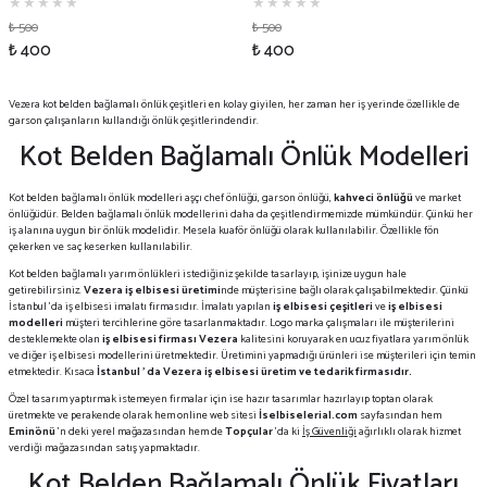
₺ 500
₺ 500
₺ 400
₺ 400
Vezera kot belden bağlamalı önlük çeşitleri en kolay giyilen, her zaman her iş yerinde özellikle de
garson çalışanların kullandığı önlük çeşitlerindendir.
Kot Belden Bağlamalı Önlük Modelleri
Kot belden bağlamalı önlük modelleri aşçı chef önlüğü, garson önlüğü,
kahveci önlüğü
ve market
önlüğüdür. Belden bağlamalı önlük modellerini daha da çeşitlendirmemizde mümkündür. Çünkü her
iş alanına uygun bir önlük modelidir. Mesela kuaför önlüğü olarak kullanılabilir. Özellikle fön
çekerken ve saç keserken kullanılabilir.
Kot belden bağlamalı yarım önlükleri istediğiniz şekilde tasarlayıp, işinize uygun hale
getirebilirsiniz.
Vezera iş elbisesi üretimi
nde müşterisine bağlı olarak çalışabilmektedir. Çünkü
İstanbul 'da iş elbisesi imalatı firmasıdır. İmalatı yapılan
iş elbisesi çeşitleri
ve
iş elbisesi
modelleri
müşteri tercihlerine göre tasarlanmaktadır. Logo marka çalışmaları ile müşterilerini
desteklemekte olan
iş elbisesi firması Vezera
kalitesini koruyarak en ucuz fiyatlara yarım önlük
ve diğer iş elbisesi modellerini üretmektedir. Üretimini yapmadığı ürünleri ise müşterileri için temin
etmektedir. Kısaca
İstanbul ' da Vezera iş elbisesi üretim ve tedarik firmasıdır.
Özel tasarım yaptırmak istemeyen firmalar için ise hazır tasarımlar hazırlayıp toptan olarak
üretmekte ve perakende olarak hem online web sitesi
İselbiselerial.com
sayfasından hem
Eminönü
'n deki yerel mağazasından hem de
Topçular
'da ki
İş Güvenliği
ağırlıklı olarak hizmet
verdiği mağazasından satış yapmaktadır.
Kot Belden Bağlamalı Önlük Fiyatları