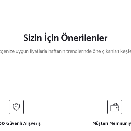
Sizin İçin Önerilenler
çenize uygun fiyatlarla haftanın trendlerinde öne çıkanları keşf
%8 İndirim
%8 İ
Lacivert Kot Askılı Cepli Önlük
Gri Kot Askılı Cepli
₺ 550
₺ 550
₺ 600
₺ 600
%33 İndirim
%33 İndirim
Fileli Aşçı Bandana
Siyah Aşçı Bandana
0 Güvenli Alışveriş
Müşteri Memnuniy