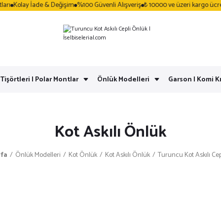
ı
Kolay İade & Değişim
%100 Güvenli Alışveriş
₺ 10000 ve üzeri kargo ücretsi
 Tişörtleri | Polar Montlar
Önlük Modelleri
Garson | Komi Kı
Kot Askılı Önlük
fa
Önlük Modelleri
Kot Önlük
Kot Askılı Önlük
Turuncu Kot Askılı Ce