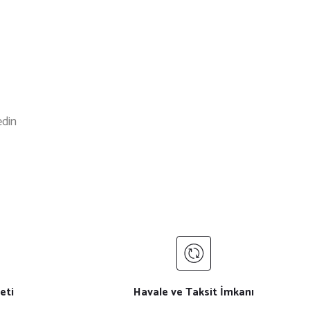
edin
ndirim
%10 İndirim
 Önlük
Siyah Kırmızı Askılı Cepli Önlük
₺ 450
₺ 500
eti
Havale ve Taksit İmkanı