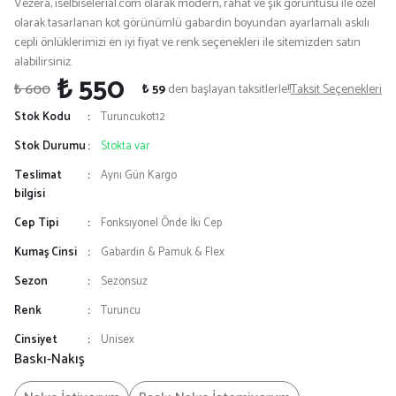
Vezera, iselbiselerial.com olarak modern, rahat ve şık görüntüsü ile özel
olarak tasarlanan kot görünümlü gabardin boyundan ayarlamalı askılı
cepli önlüklerimizi en iyi fiyat ve renk seçenekleri ile sitemizden satın
alabilirsiniz.
₺ 550
₺ 600
₺ 59
den başlayan taksitlerle!!
Taksit Seçenekleri
Stok Kodu
Turuncukot12
Stok Durumu
Stokta var
Teslimat
Aynı Gün Kargo
bilgisi
Cep Tipi
Fonksiyonel Önde İki Cep
Kumaş Cinsi
Gabardin & Pamuk & Flex
Sezon
Sezonsuz
Renk
Turuncu
Cinsiyet
Unisex
Baskı-Nakış