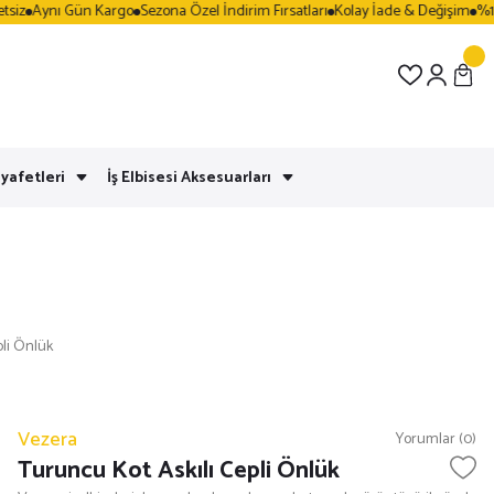
z
Aynı Gün Kargo
Sezona Özel İndirim Fırsatları
Kolay İade & Değişim
%100 
yafetleri
İş Elbisesi Aksesuarları
pli Önlük
Vezera
Yorumlar (0)
Turuncu Kot Askılı Cepli Önlük