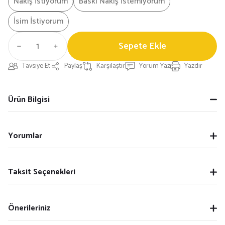
Nakış İstiyorum
Baskı Nakış İstemiyorum
İsim İstiyorum
Sepete Ekle
Tavsiye Et
Paylaş
Karşılaştır
Yorum Yaz
Yazdır
Ürün Bilgisi
Yorumlar
Taksit Seçenekleri
Önerileriniz