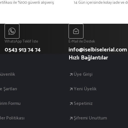
rtifikası ile %100 güvenli alışveriş
14 Gün içerisinde kolay iade ve 
₺ 200
₺ 200
₺ 300
₺ 300
WhatsApp Teklif İste
E-Mail ile Destek
0543 913 74 74
info@iselbiselerial.com
Hızlı Bağlantılar
 Güvenlik
Üye Girişi
e Şartları
Yeni Üyelik
dirim Formu
Sepetiniz
ler Politikası
Şifremi Unuttum