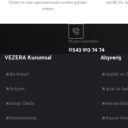
₺5000 ve üzeri siparişlerinizde ücretsiz gönderi
250 Bit SSL Se
imkanı
₺ 200
₺ 200
₺ 300
₺ 300
Müşteri Hizmetleri
0543 913 74 74
VEZERA Kurumsal
Alışveriş
Biz Kimiz?
Gizlilik ve
İletişim
İptal ve İad
Kargo Takibi
Havale Bil
Hizmetlerimiz
Kişisel Veri