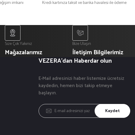
değişim imkanı
Kredi kartınıza taksit ve banka havalesi ile ödeme
Size Çok Yakınız
Bize Ulaşın
Mağazalarımız
İletişim Bilgilerimiz
VEZERA'dan Haberdar olun
E-Mail adresinizi haber listemize ücretsiz
kaydedin, hemen bizi takip etmeye
başlayın.
Kaydet