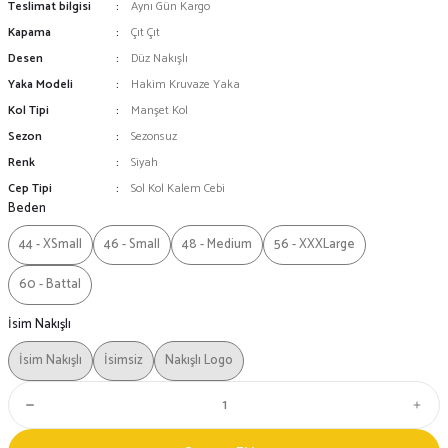
Teslimat bilgisi
Aynı Gün Kargo
Kapama
Çıt Çıt
Desen
Düz Nakışlı
Yaka Modeli
Hakim Kruvaze Yaka
Kol Tipi
Manşet Kol
Sezon
Sezonsuz
Renk
Siyah
Cep Tipi
Sol Kol Kalem Cebi
Beden
44 - XSmall
46 - Small
48 - Medium
56 - XXXLarge
60 - Battal
İsim Nakışlı
İsim Nakışlı
İsimsiz
Nakışlı Logo