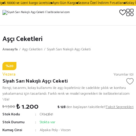
ş
₺ 10000 ve üzeri kargo ücretsiz
Aynı Gün Kargo
Sezona Özel İndirim Fırsatları
Kolay İ
Aşçı Ceketleri
Anasayfa
Aşçı Ceketleri
Siyah Sarı Nakışlı Aşçı Ceketi
%20
Vezera
Yorumlar (0)
Siyah Sarı Nakışlı Aşçı Ceketi
Rengi, tasarımı, kolay kullanımı ile aşçı kıyafetiniz ile sadelikte şıklık ve konforu
yakalamanız için tasarlandı. Farklı renk ve model seçenekleri ile iselbiselerial.com
\'da!
₺ 1.200
₺ 1.500
₺ 128
den başlayan taksitlerle!!
Taksit Seçenekleri
Stok Kodu
CK943841
Stok Durumu
Stokta var
Kumaş Cinsi
Alpaka Poly - Viscon