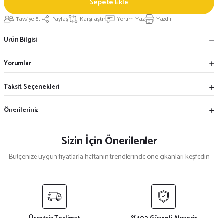
Sepete Ekle
Tavsiye Et
Paylaş
Karşılaştır
Yorum Yaz
Yazdır
Ürün Bilgisi
Yorumlar
Taksit Seçenekleri
Önerileriniz
Sizin İçin Önerilenler
Bütçenize uygun fiyatlarla haftanın trendlerinde öne çıkanları keşfedin
Yeni
%25
Siyah Kırmızı Biyeli Kruvaze Yaka Aşçı Ceketi