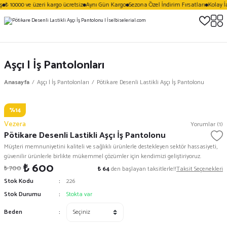
₺ 10000 ve üzeri kargo ücretsiz
Aynı Gün Kargo
Sezona Özel İndirim Fırsatları
Kolay İ
Aşçı | İş Pantolonları
Anasayfa
Aşçı | İş Pantolonları
Pötikare Desenli Lastikli Aşçı İş Pantolonu
%14
Vezera
Yorumlar (1)
Pötikare Desenli Lastikli Aşçı İş Pantolonu
Müşteri memnuniyetini kaliteli ve sağlıklı ürünlerle destekleyen sektör hassasiyeti,
güvenilir ürünlerle birlikte mükemmel çözümler için kendimizi geliştiriyoruz.
₺ 600
₺ 700
₺ 64
den başlayan taksitlerle!!
Taksit Seçenekleri
Stok Kodu
226
Stok Durumu
Stokta var
Beden