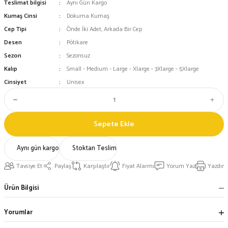
Teslimat bilgisi
Aynı Gün Kargo
Kumaş Cinsi
Dokuma Kumaş
Cep Tipi
Önde İki Adet, Arkada Bir Cep
Desen
Pötikare
Sezon
Sezonsuz
Kalıp
Small - Medium - Large - Xlarge - 3Xlarge - 5Xlarge
Cinsiyet
Unisex
Sepete Ekle
Aynı gün kargo
Stoktan Teslim
Tavsiye Et
Paylaş
Karşılaştır
Fiyat Alarmı
Yorum Yaz
Yazdır
Ürün Bilgisi
Yorumlar