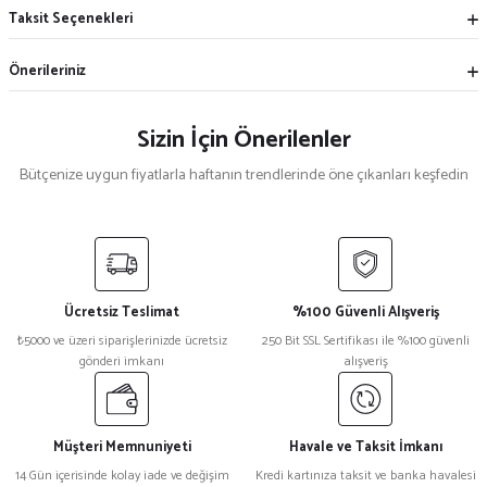
Taksit Seçenekleri
Önerileriniz
Sizin İçin Önerilenler
Bütçenize uygun fiyatlarla haftanın trendlerinde öne çıkanları keşfedin
%20
%33
Gabardin Siyah Kruvaze Yaka Aşçı Ceketi
Beyaz Mantar Aşçı Kepi
Ücretsiz Teslimat
%100 Güvenli Alışveriş
₺ 1.500
₺ 300
₺5000 ve üzeri siparişlerinizde ücretsiz
250 Bit SSL Sertifikası ile %100 güvenli
₺ 1.200
₺ 200
gönderi imkanı
alışveriş
%33
%40
Siyah Mantar Aşçı Kepi
Sade Beyaz Aşçı Kepi
Müşteri Memnuniyeti
Havale ve Taksit İmkanı
14 Gün içerisinde kolay iade ve değişim
Kredi kartınıza taksit ve banka havalesi