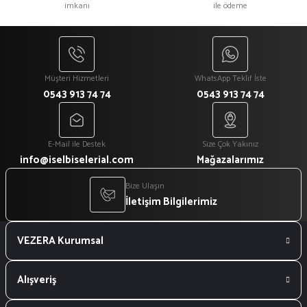
imkanı
ile ödeme
₺ 300
₺ 250
₺ 200
₺ 150
Yeni
%22
Siyah ''Chef'' Baskı Bisiklet Yaka Aşçı Tişörtü
Müşteri Hizmetleri
WhatsApp Teklif İste
0543 913 74 74
0543 913 74 74
₺ 450
₺ 350
E-Mail ile Destek
Size Çok Yakınız
Yeni
%18
Yeni
%18
info@iselbiselerial.com
Mağazalarımız
Beyaz Kadın Şef Aşçı Ceketi
Siyah Kadın Şef Aşçı Ceketi
Bize Ulaşın
İletişim Bilgilerimiz
₺ 1.100
₺ 1.100
VEZERA Kurumsal
₺ 900
₺ 900
Alışveriş