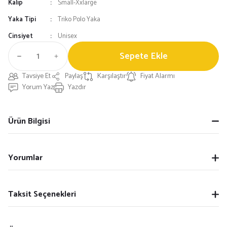
Kalıp
Small-Xxlarge
Yaka Tipi
Triko Polo Yaka
Cinsiyet
Unisex
Sepete Ekle
Tavsiye Et
Paylaş
Karşılaştır
Fiyat Alarmı
Yorum Yaz
Yazdır
Ürün Bilgisi
Yorumlar
Taksit Seçenekleri