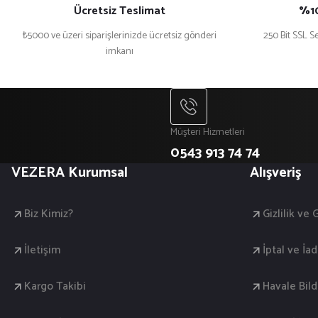
Ücretsiz Teslimat
%10
₺5000 ve üzeri siparişlerinizde ücretsiz gönderi
250 Bit SSL Se
imkanı
Müşteri Hizmetleri
0543 913 74 74
VEZERA Kurumsal
Alışveriş
Biz Kimiz?
Gizlilik ve
İletişim
İptal ve İad
Kargo Takibi
Havale Bil