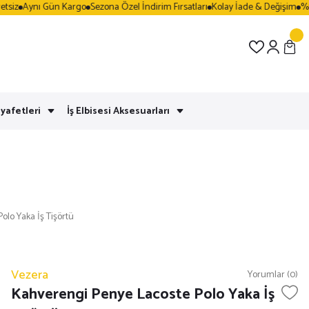
iz
Aynı Gün Kargo
Sezona Özel İndirim Fırsatları
Kolay İade & Değişim
%100 
yafetleri
İş Elbisesi Aksesuarları
olo Yaka İş Tişörtü
Vezera
Yorumlar (0)
Kahverengi Penye Lacoste Polo Yaka İş