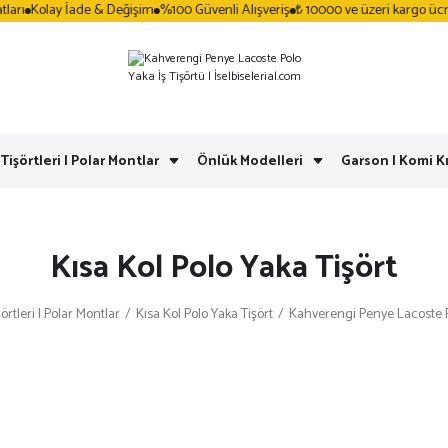
ı
Kolay İade & Değişim
%100 Güvenli Alışveriş
₺ 10000 ve üzeri kargo ücrets
 Tişörtleri | Polar Montlar
Önlük Modelleri
Garson | Komi Kı
Kısa Kol Polo Yaka Tişört
şörtleri | Polar Montlar
Kısa Kol Polo Yaka Tişört
Kahverengi Penye Lacoste P