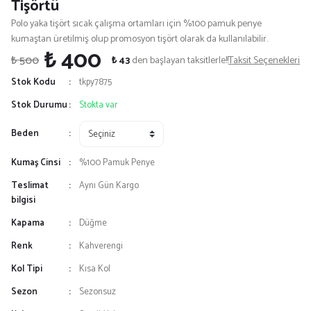
Tişörtü
Polo yaka tişört sıcak çalışma ortamları için %100 pamuk penye
kumaştan üretilmiş olup promosyon tişört olarak da kullanılabilir.
₺ 400
₺ 500
₺ 43
den başlayan taksitlerle!!
Taksit Seçenekleri
Stok Kodu
tkpy7875
Stok Durumu
Stokta var
Beden
Kumaş Cinsi
%100 Pamuk Penye
Teslimat
Aynı Gün Kargo
bilgisi
Kapama
Düğme
Renk
Kahverengi
Kol Tipi
Kısa Kol
Sezon
Sezonsuz