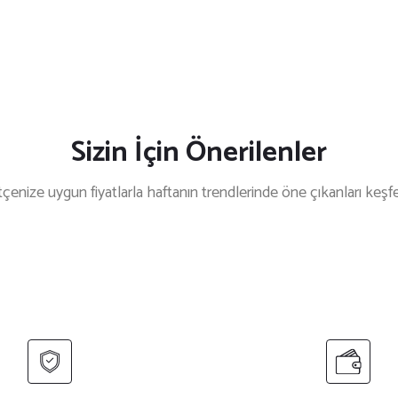
Sizin İçin Önerilenler
çenize uygun fiyatlarla haftanın trendlerinde öne çıkanları keşf
%33 İndirim
%8 İndirim
i Mantar Aşçı Kepi
Kahverengi Kot Askılı Cepli Önlük
200
₺ 550
₺ 600