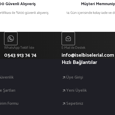
0 Güvenli Alışveriş
Müşteri Memnuniy
rtifikası ile %100 güvenli alışveriş
14 Gün içerisinde kolay iade ve 
WhatsApp Teklif İste
E-Mail ile Destek
0543 913 74 74
info@iselbiselerial.com
Hızlı Bağlantılar
 Güvenlik
Üye Girişi
e Şartları
Yeni Üyelik
dirim Formu
Sepetiniz