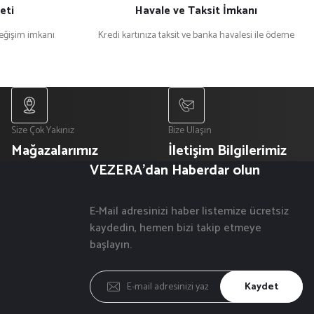
eti
Havale ve Taksit İmkanı
değişim imkanı
Kredi kartınıza taksit ve banka havalesi ile ödeme
Size Çok Yakınız
Bize Ulaşın
Mağazalarımız
İletişim Bilgilerimiz
VEZERA'dan Haberdar olun
E-Mail adresinizi haber listemize ücretsiz
kaydedin, hemen bizi takip etmeye
başlayın.
Kaydet