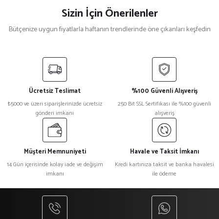
Sizin İçin Önerilenler
Bütçenize uygun fiyatlarla haftanın trendlerinde öne çıkanları keşfedin
Yeni
%12
%12
%12
Siyah Polar Şal
Gri Polar Şal
Mavi Polar Şal
Ücretsiz Teslimat
%100 Güvenli Alışveriş
₺ 250
₺ 250
₺ 250
₺5000 ve üzeri siparişlerinizde ücretsiz
250 Bit SSL Sertifikası ile %100 güvenli
₺ 220
₺ 220
₺ 220
gönderi imkanı
alışveriş
Müşteri Memnuniyeti
Havale ve Taksit İmkanı
14 Gün içerisinde kolay iade ve değişim
Kredi kartınıza taksit ve banka havalesi
imkanı
ile ödeme