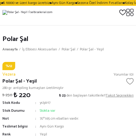
₺ 10000 ve üzeri kargo ücretsiz
Aynı Gün Kargo
Sezona Özel İndirim Fırsatları
Kolay İ
Polar Şal
Anasayfa
İş Elbisesi Aksesuarları
Polar Şal
Polar Şal - Yeşil
%12
Vezera
Yorumlar (0)
Polar Şal - Yeşil
280 gr. antipiling kumaştan üretilmiştir
₺ 220
₺ 250
₺ 23
den başlayan taksitlerle!!
Taksit Seçenekleri
Stok Kodu
yslplr17
Stok Durumu
Stokta var
Not
70*1.65 cm ebatları vardır.
Teslimat bilgisi
Aynı Gün Kargo
Renk
Yeşil