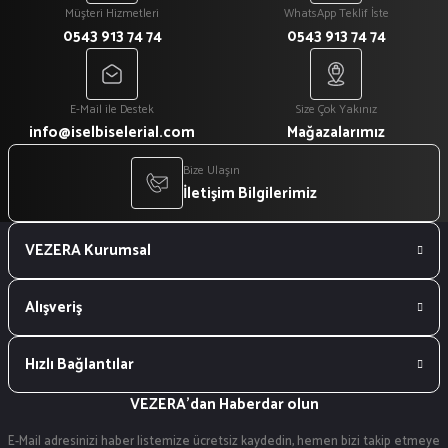
Müşteri Hizmetleri
WhatsApp Teklif İste
0543 913 74 74
0543 913 74 74
E-Mail ile Destek
Size Çok Yakınız
info@iselbiselerial.com
Mağazalarımız
Bize Ulaşın
İletişim Bilgilerimiz
VEZERA Kurumsal
Alışveriş
Hızlı Bağlantılar
VEZERA'dan Haberdar olun
E-Mail adresinizi haber listemize ücretsiz kaydedin, hemen bizi takip etmeye