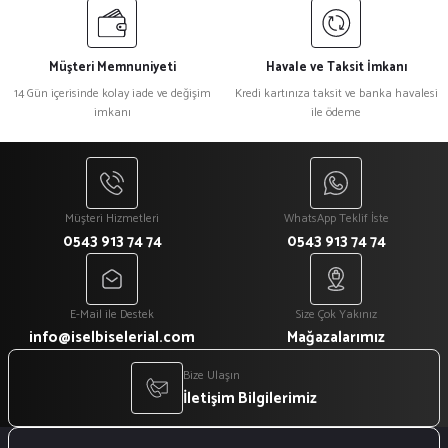
Müşteri Memnuniyeti
Havale ve Taksit İmkanı
14 Gün içerisinde kolay iade ve değişim
Kredi kartınıza taksit ve banka havalesi
imkanı
ile ödeme
Müşteri Hizmetleri
WhatsApp Teklif İste
0543 913 74 74
0543 913 74 74
E-Mail ile Destek
Size Çok Yakınız
info@iselbiselerial.com
Mağazalarımız
Bize Ulaşın
İletişim Bilgilerimiz