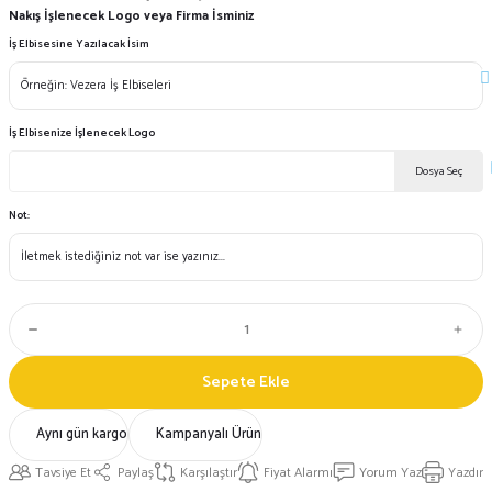
Nakış İşlenecek Logo veya Firma İsminiz
İş Elbisesine Yazılacak İsim
İş Elbisenize İşlenecek Logo
Dosya Seç
Not:
Sepete Ekle
Aynı gün kargo
Kampanyalı Ürün
Tavsiye Et
Paylaş
Karşılaştır
Fiyat Alarmı
Yorum Yaz
Yazdır