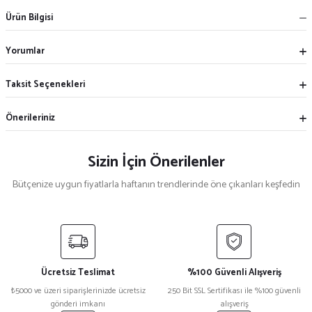
Ürün Bilgisi
Yorumlar
Taksit Seçenekleri
Önerileriniz
Sizin İçin Önerilenler
Bütçenize uygun fiyatlarla haftanın trendlerinde öne çıkanları keşfedin
Yeni
%12
%12
%12
Siyah Polar Şal
Gri Polar Şal
Mavi Polar Şal
Ücretsiz Teslimat
%100 Güvenli Alışveriş
₺ 250
₺ 250
₺ 250
₺5000 ve üzeri siparişlerinizde ücretsiz
250 Bit SSL Sertifikası ile %100 güvenli
₺ 220
₺ 220
₺ 220
gönderi imkanı
alışveriş