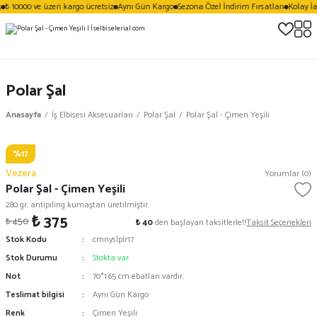
₺ 10000 ve üzeri kargo ücretsiz
Aynı Gün Kargo
Sezona Özel İndirim Fırsatları
Kolay İa
Polar Şal
Anasayfa
İş Elbisesi Aksesuarları
Polar Şal
Polar Şal - Çimen Yeşili
%17
Vezera
Yorumlar (0)
Polar Şal - Çimen Yeşili
280 gr. antipiling kumaştan üretilmiştir
₺ 375
₺ 450
₺ 40
den başlayan taksitlerle!!
Taksit Seçenekleri
Stok Kodu
cmnyslplr17
Stok Durumu
Stokta var
Not
70*1.65 cm ebatları vardır.
Teslimat bilgisi
Aynı Gün Kargo
Renk
Çimen Yeşili