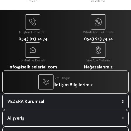
imkanı
ile ödeme
Müşteri Hizmetleri
WhatsApp Teklif İste
0543 913 74 74
0543 913 74 74
E-Mail ile Destek
Size Çok Yakınız
info@iselbiselerial.com
Mağazalarımız
Bize Ulaşın
İletişim Bilgilerimiz
VEZERA Kurumsal
Alışveriş