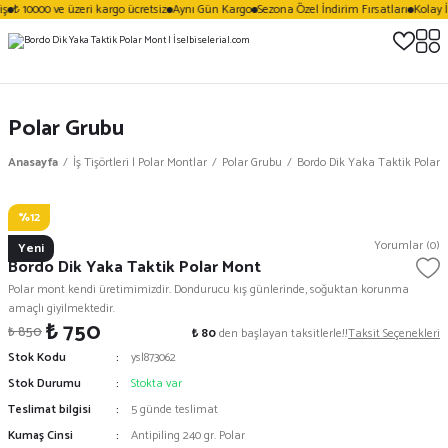
ş
₺ 10000 ve üzeri kargo ücretsiz
Aynı Gün Kargo
Sezona Özel İndirim Fırsatları
Kolay İ
Polar Grubu
Anasayfa
İş Tişörtleri | Polar Montlar
Polar Grubu
Bordo Dik Yaka Taktik Polar 
%12
Vezera
Yorumlar (0)
Yeni
Bordo Dik Yaka Taktik Polar Mont
Polar mont kendi üretimimizdir. Dondurucu kış günlerinde, soğuktan korunma
amaçlı giyilmektedir.
₺ 750
₺ 850
₺ 80
den başlayan taksitlerle!!
Taksit Seçenekleri
Stok Kodu
ysl873062
Stok Durumu
Stokta var
Teslimat bilgisi
5 günde teslimat
Kumaş Cinsi
Antipiling 240 gr. Polar