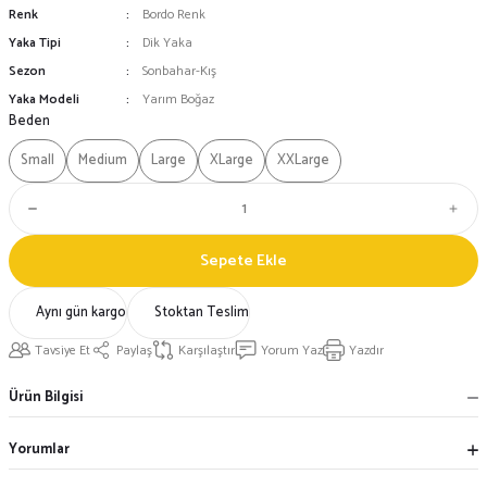
Renk
Bordo Renk
Yaka Tipi
Dik Yaka
Sezon
Sonbahar-Kış
Yaka Modeli
Yarım Boğaz
Beden
Small
Medium
Large
XLarge
XXLarge
Sepete Ekle
Aynı gün kargo
Stoktan Teslim
Tavsiye Et
Paylaş
Karşılaştır
Yorum Yaz
Yazdır
Ürün Bilgisi
Yorumlar