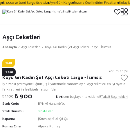
₺ 10000 ve üzeri kargo ücretsiz
Aynı Gün Kargo
Sezona Özel İndirim Fırsatları
Kolay İa
Aşçı Ceketleri
Anasayfa
Aşçı Ceketleri
Koyu Gri Kadın Şef Aşçı Ceketi Large - İsimsiz
%18
Vezera
Yorumlar (0)
Yeni
Koyu Gri Kadın Şef Aşçı Ceketi Large - İsimsiz
İşinizdeki profesyonelliğinizi, iş kıyafetinizle tamamlayın. Aşçı ceketleri en iyi fiyatla
farklı stilleri ile İselbiselerial.com 'da!
₺ 900
₺ 1.100
₺ 96
den başlayan taksitlerle!!
Taksit Seçenekleri
Stok Kodu
BYNKG7623_93bfb0
Stok Durumu
Stokta var
Kapama
[Kruvaze] Gizli Çıt Çıt
Kumaş Cinsi
Alpaka Kumaş