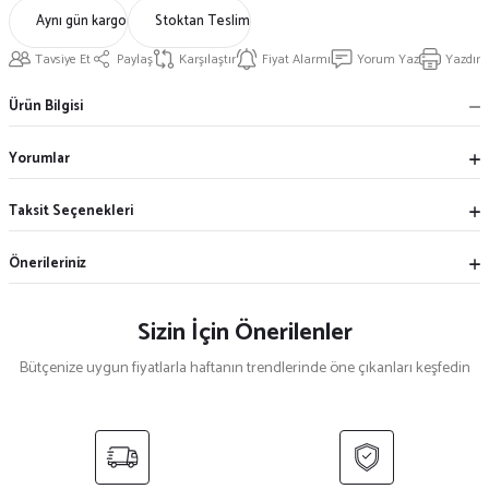
Aynı gün kargo
Stoktan Teslim
Tavsiye Et
Paylaş
Karşılaştır
Fiyat Alarmı
Yorum Yaz
Yazdır
Ürün Bilgisi
Yorumlar
Taksit Seçenekleri
Önerileriniz
Sizin İçin Önerilenler
Bütçenize uygun fiyatlarla haftanın trendlerinde öne çıkanları keşfedin
%33
%40
Siyah Mantar Aşçı Kepi
Sade Beyaz Aşçı Kepi