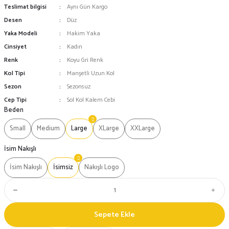
Teslimat bilgisi
Aynı Gün Kargo
Desen
Düz
Yaka Modeli
Hakim Yaka
Cinsiyet
Kadın
Renk
Koyu Gri Renk
Kol Tipi
Manşetli Uzun Kol
Sezon
Sezonsuz
Cep Tipi
Sol Kol Kalem Cebi
Beden
Small
Medium
Large
XLarge
XXLarge
İsim Nakışlı
İsim Nakışlı
İsimsiz
Nakışlı Logo
Sepete Ekle