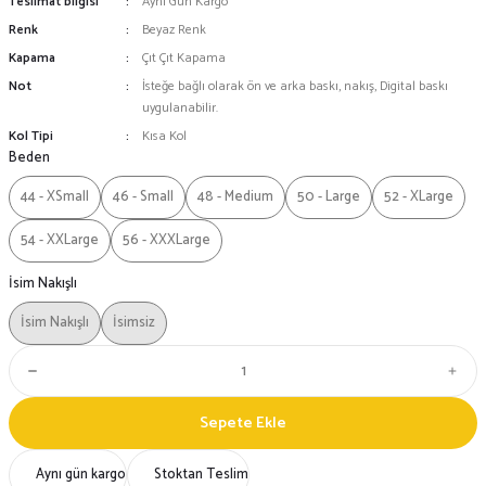
Teslimat bilgisi
Aynı Gün Kargo
Renk
Beyaz Renk
Kapama
Çıt Çıt Kapama
Not
İsteğe bağlı olarak ön ve arka baskı, nakış, Digital baskı
uygulanabilir.
Kol Tipi
Kısa Kol
Beden
44 - XSmall
46 - Small
48 - Medium
50 - Large
52 - XLarge
54 - XXLarge
56 - XXXLarge
İsim Nakışlı
İsim Nakışlı
İsimsiz
Sepete Ekle
Aynı gün kargo
Stoktan Teslim