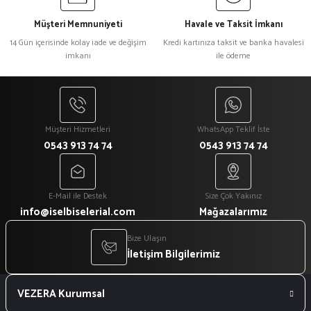
Müşteri Memnuniyeti
Havale ve Taksit İmkanı
14 Gün içerisinde kolay iade ve değişim
Kredi kartınıza taksit ve banka havalesi
imkanı
ile ödeme
Müşteri Hizmetleri
WhatsApp Teklif İste
0543 913 74 74
0543 913 74 74
E-Mail ile Destek
Size Çok Yakınız
info@iselbiselerial.com
Mağazalarımız
Bize Ulaşın
İletişim Bilgilerimiz
VEZERA Kurumsal