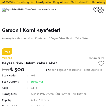
iş
₺ 10000 ve üzeri kargo ücretsiz
Aynı Gün Kargo
Sezona Özel İndirim Fırsatları
Kolay 
Garson | Komi Kıyafetleri
Anasayfa
Garson | Komi Kıyafetleri
Beyaz Erkek Hakim Yaka Ceket
%33
Vezera
Yorumlar (0)
Beyaz Erkek Hakim Yaka Ceket
₺ 500
₺ 750
₺ 53
den başlayan taksitlerle!!
Taksit Seçenekleri
Stok Kodu
466
Stok Durumu
Stokta var
Kalıp
44-56
Kumaş Cinsi
Alpaka Poly-Viscon (Ütü Bozmaz - Kir Tutmaz)
Cep Tipi
Aplike 3 El Cebi