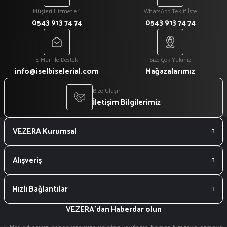
Müşteri Hizmetleri
WhatsApp Teklif İste
0543 913 74 74
0543 913 74 74
E-Mail ile Destek
Size Çok Yakınız
info@iselbiselerial.com
Mağazalarımız
Bize Ulaşın
İletişim Bilgilerimiz
VEZERA Kurumsal
Alışveriş
Hızlı Bağlantılar
VEZERA'dan Haberdar olun