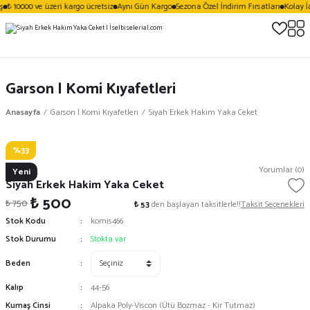
₺ 10000 ve üzeri kargo ücretsiz
Aynı Gün Kargo
Sezona Özel İndirim Fırsatları
Kolay İ
Garson | Komi Kıyafetleri
Anasayfa
Garson | Komi Kıyafetleri
Siyah Erkek Hakim Yaka Ceket
%33
Vezera
Yorumlar (0)
Yeni
Siyah Erkek Hakim Yaka Ceket
₺ 500
₺ 750
₺ 53
den başlayan taksitlerle!!
Taksit Seçenekleri
Stok Kodu
komis466
Stok Durumu
Stokta var
Beden
Kalıp
44-56
Kumaş Cinsi
Alpaka Poly-Viscon (Ütü Bozmaz - Kir Tutmaz)