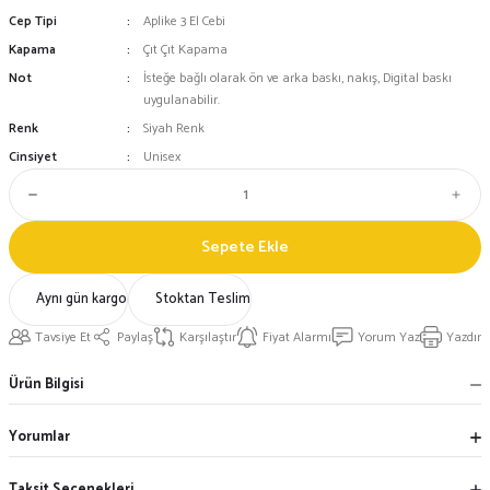
Cep Tipi
Aplike 3 El Cebi
Kapama
Çıt Çıt Kapama
Not
İsteğe bağlı olarak ön ve arka baskı, nakış, Digital baskı
uygulanabilir.
Renk
Siyah Renk
Cinsiyet
Unisex
Sepete Ekle
Aynı gün kargo
Stoktan Teslim
Tavsiye Et
Paylaş
Karşılaştır
Fiyat Alarmı
Yorum Yaz
Yazdır
Ürün Bilgisi
Yorumlar
Taksit Seçenekleri