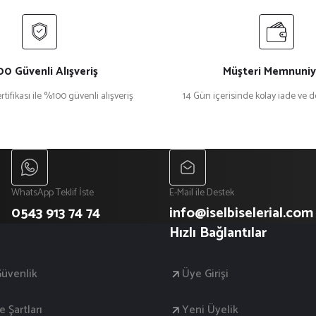
0 Güvenli Alışveriş
Müşteri Memnuniy
rtifikası ile %100 güvenli alışveriş
14 Gün içerisinde kolay iade ve 
WhatsApp Teklif İste
E-Mail ile Destek
0543 913 74 74
info@iselbiselerial.com
Hızlı Bağlantılar
 Güvenlik
Üye Girişi
e Şartları
Yeni Üyelik