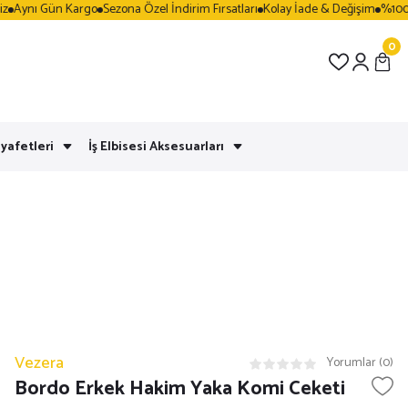
Gün Kargo
Sezona Özel İndirim Fırsatları
Kolay İade & Değişim
%100 Güvenli A
0
yafetleri
İş Elbisesi Aksesuarları
Vezera
Yorumlar (0)
Bordo Erkek Hakim Yaka Komi Ceketi