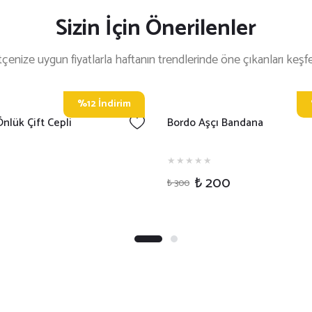
Sizin İçin Önerilenler
çenize uygun fiyatlarla haftanın trendlerinde öne çıkanları keşf
%14 İndirim
t Yaka Tişört
Bordo İki İplik Sweatshirt - P
₺ 550
₺ 600