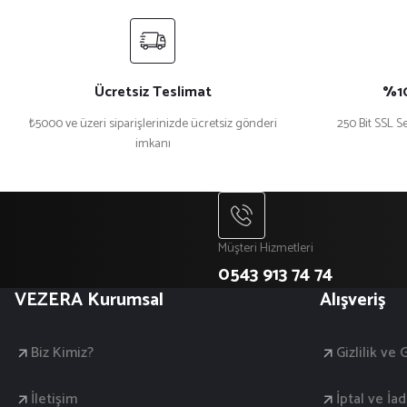
Ücretsiz Teslimat
%10
₺5000 ve üzeri siparişlerinizde ücretsiz gönderi
250 Bit SSL Se
imkanı
Müşteri Hizmetleri
0543 913 74 74
VEZERA Kurumsal
Alışveriş
Biz Kimiz?
Gizlilik ve
İletişim
İptal ve İad