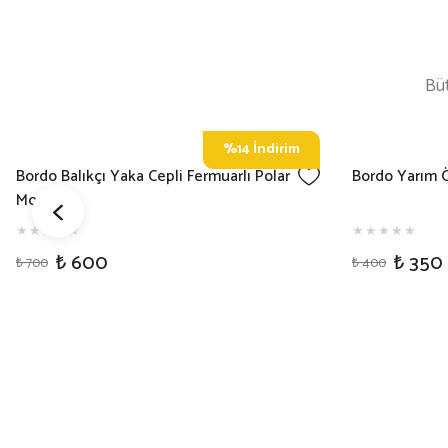
Büt
%14 İndirim
Yeni
Bordo V Yaka İş Tişörtü
Bordo Bisikle
₺ 300
₺ 300
₺ 350
₺ 350