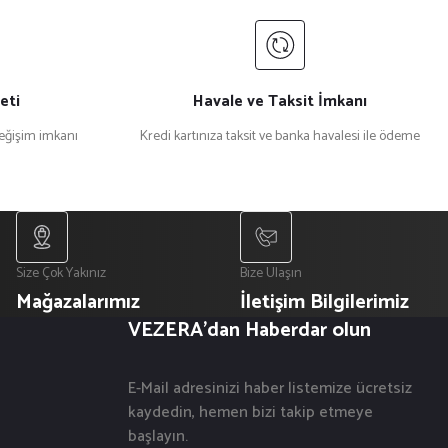
eti
Havale ve Taksit İmkanı
değişim imkanı
Kredi kartınıza taksit ve banka havalesi ile ödeme
Size Çok Yakınız
Bize Ulaşın
Mağazalarımız
İletişim Bilgilerimiz
VEZERA'dan Haberdar olun
E-Mail adresinizi haber listemize ücretsiz
kaydedin, hemen bizi takip etmeye
başlayın.