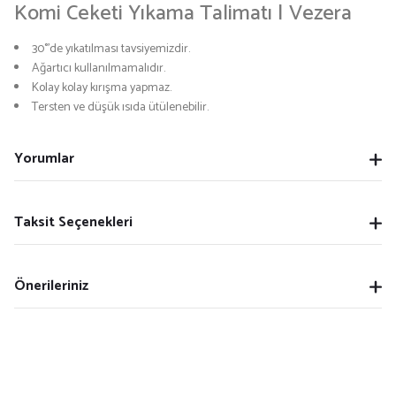
Komi Ceketi Yıkama Talimatı | Vezera
30°'de yıkatılması tavsiyemizdir.
Ağartıcı kullanılmamalıdır.
Kolay kolay kırışma yapmaz.
Tersten ve düşük ısıda ütülenebilir.
Yorumlar
Taksit Seçenekleri
Önerileriniz