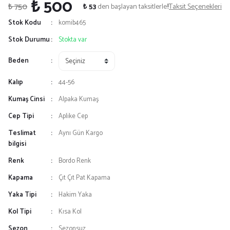
₺ 500
₺ 750
₺ 53
den başlayan taksitlerle!!
Taksit Seçenekleri
Stok Kodu
komib465
Stok Durumu
Stokta var
Beden
Kalıp
44-56
Kumaş Cinsi
Alpaka Kumaş
Cep Tipi
Aplike Cep
Teslimat
Aynı Gün Kargo
bilgisi
Renk
Bordo Renk
Kapama
Çıt Çıt Pat Kapama
Yaka Tipi
Hakim Yaka
Kol Tipi
Kısa Kol
Sezon
Sezonsuz