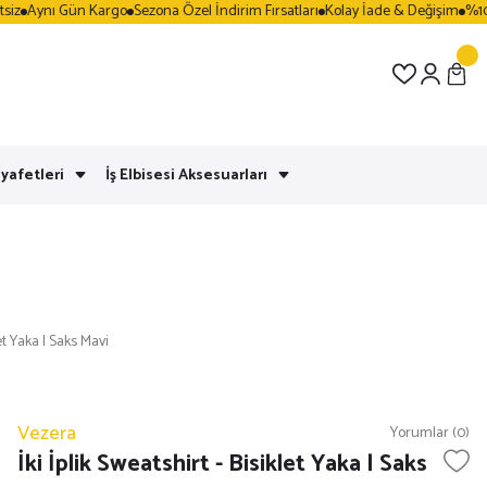
Aynı Gün Kargo
Sezona Özel İndirim Fırsatları
Kolay İade & Değişim
%100 G
yafetleri
İş Elbisesi Aksesuarları
let Yaka | Saks Mavi
Vezera
Yorumlar (0)
İki İplik Sweatshirt - Bisiklet Yaka | Saks