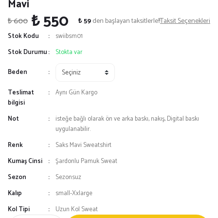
Mavi
₺ 550
₺ 600
₺ 59
den başlayan taksitlerle!!
Taksit Seçenekleri
Stok Kodu
swiibsm01
Stok Durumu
Stokta var
Beden
Teslimat
Aynı Gün Kargo
bilgisi
Not
isteğe bağlı olarak ön ve arka baskı, nakış, Digital baskı
uygulanabilir.
Renk
Saks Mavi Sweatshirt
Kumaş Cinsi
Şardonlu Pamuk Sweat
Sezon
Sezonsuz
Kalıp
small-Xxlarge
Kol Tipi
Uzun Kol Sweat