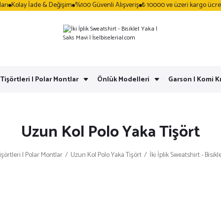
Kolay İade & Değişim
%100 Güvenli Alışveriş
₺ 10000 ve üzeri kargo ücretsiz
 Tişörtleri | Polar Montlar
Önlük Modelleri
Garson | Komi Kı
Uzun Kol Polo Yaka Tişört
işörtleri | Polar Montlar
Uzun Kol Polo Yaka Tişört
İki İplik Sweatshirt - Bisik