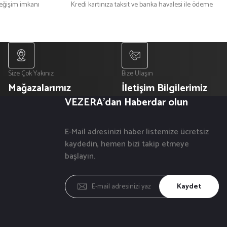
değişim imkanı
Kredi kartınıza taksit ve banka havalesi ile ödeme
₺ 200
₺ 300
Size Çok Yakınız
Bize Ulaşın
Mağazalarımız
İletişim Bilgilerimiz
VEZERA'dan Haberdar olun
E-Mail adresinizi haber listemize ücretsiz
kaydedin, hemen bizi takip etmeye
başlayın.
Kaydet