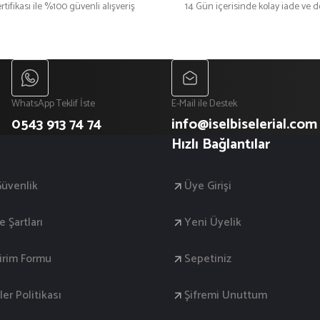
rtifikası ile %100 güvenli alışveriş
14 Gün içerisinde kolay iade ve 
₺ 350
₺ 400
WhatsApp Teklif İste
E-Mail ile Destek
0543 913 74 74
info@iselbiselerial.com
Hızlı Bağlantılar
 Güvenlik
Üye Girişi
e Şartları
Yeni Üyelik
dirim Formu
Sepetiniz
ler Politikası
Şifremi Unuttum