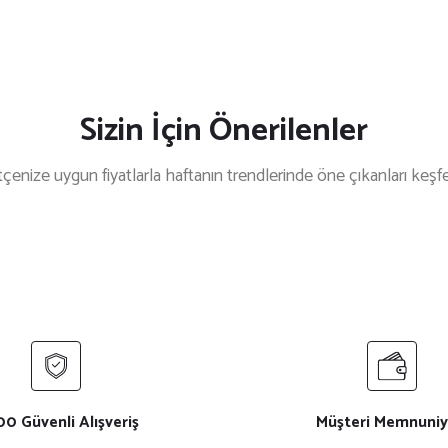
Sizin İçin Önerilenler
çenize uygun fiyatlarla haftanın trendlerinde öne çıkanları keşf
m
%18 İndirim
r
Kırmızı Uzun Kol 1.Kalite Polo Yaka İş Tişörtü
Kır
₺ 495
₺ 600
₺ 55
%12 İndirim
%12 İn
a Kappa Kumaş V Yaka İş Tişörtü
Kırmızı Yarım Önlük Çift 
0 Güvenli Alışveriş
Müşteri Memnuniy