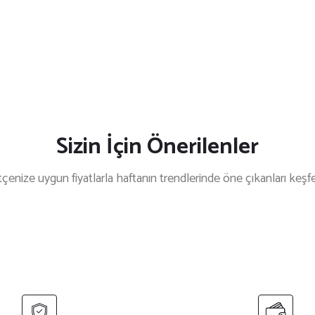
Sizin İçin Önerilenler
çenize uygun fiyatlarla haftanın trendlerinde öne çıkanları keşf
İndirim
%30 İndirim
Ceketi
Ceket Boy Yardımcı Şef Ceketi - Hakim Yaka
₺ 700
₺ 1.000