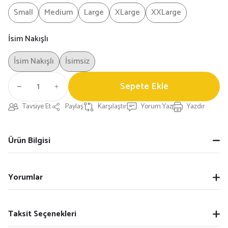
Small
Medium
Large
XLarge
XXLarge
İsim Nakışlı
İsim Nakışlı
İsimsiz
Sepete Ekle
Tavsiye Et
Paylaş
Karşılaştır
Yorum Yaz
Yazdır
Ürün Bilgisi
Yorumlar
Taksit Seçenekleri