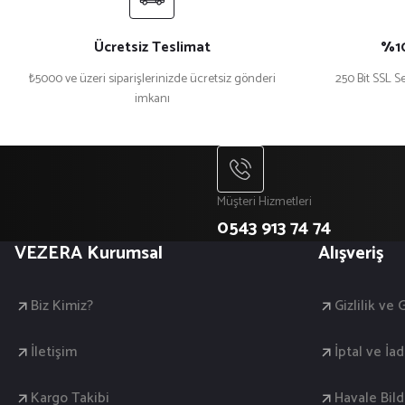
Ücretsiz Teslimat
%10
₺5000 ve üzeri siparişlerinizde ücretsiz gönderi
250 Bit SSL Se
imkanı
Müşteri Hizmetleri
0543 913 74 74
VEZERA Kurumsal
Alışveriş
Biz Kimiz?
Gizlilik ve
İletişim
İptal ve İad
Kargo Takibi
Havale Bil