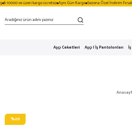
 10000 ve üzeri kargo ücretsiz
Aynı Gün Kargo
Sezona Özel İndirim Fırsatları
Aşçı Ceketleri
Aşçı | İş Pantolonları
İş
Anasay
%20