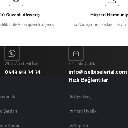
0 Güvenli Alışveriş
Müşteri Memnuniy
rtifikası ile %100 güvenli alışveriş
14 Gün içerisinde kolay iade ve 
WhatsApp Teklif İste
E-Mail ile Destek
0543 913 74 74
info@iselbiselerial.com
Hızlı Bağlantılar
 Güvenlik
Üye Girişi
e Şartları
Yeni Üyelik
dirim Formu
Sepetiniz