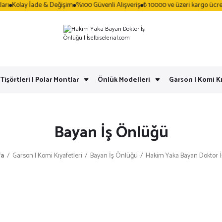
Kolay İade & Değişim
%100 Güvenli Alışveriş
₺ 10000 ve üzeri kargo ücretsi
 Tişörtleri | Polar Montlar
Önlük Modelleri
Garson | Komi Kı
Bayan İş Önlüğü
fa
Garson | Komi Kıyafetleri
Bayan İş Önlüğü
Hakim Yaka Bayan Doktor 