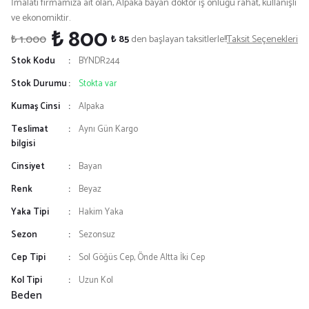
İmalatı firmamıza ait olan, Alpaka bayan doktor iş önlüğü rahat, kullanışlı
ve ekonomiktir.
₺ 800
₺ 1.000
₺ 85
den başlayan taksitlerle!!
Taksit Seçenekleri
Stok Kodu
BYNDR244
Stok Durumu
Stokta var
Kumaş Cinsi
Alpaka
Teslimat
Aynı Gün Kargo
bilgisi
Cinsiyet
Bayan
Renk
Beyaz
Yaka Tipi
Hakim Yaka
Sezon
Sezonsuz
Cep Tipi
Sol Göğüs Cep, Önde Altta İki Cep
Kol Tipi
Uzun Kol
Beden