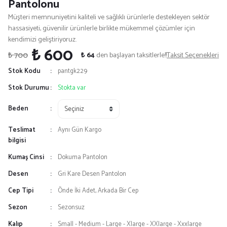
Pantolonu
Müşteri memnuniyetini kaliteli ve sağlıklı ürünlerle destekleyen sektör
hassasiyeti, güvenilir ürünlerle birlikte mükemmel çözümler için
kendimizi geliştiriyoruz.
₺ 600
₺ 700
₺ 64
den başlayan taksitlerle!!
Taksit Seçenekleri
Stok Kodu
pantgk229
Stok Durumu
Stokta var
Beden
Teslimat
Aynı Gün Kargo
bilgisi
Kumaş Cinsi
Dokuma Pantolon
Desen
Gri Kare Desen Pantolon
Cep Tipi
Önde İki Adet, Arkada Bir Cep
Sezon
Sezonsuz
Kalıp
Small - Medium - Large - Xlarge - XXlarge - Xxxlarge