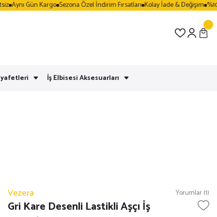
Aynı Gün Kargo
Sezona Özel İndirim Fırsatları
Kolay İade & Değişim
%100 G
yafetleri
İş Elbisesi Aksesuarları
Vezera
Yorumlar (1)
Gri Kare Desenli Lastikli Aşçı İş