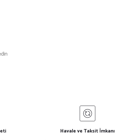
edin
ndirim
Yeni
%22 İndirim
 Kepi
Siyah ''Chef'' Baskı Bisiklet Yaka Aşçı Tişörtü
₺ 350
₺ 450
eti
Havale ve Taksit İmkanı