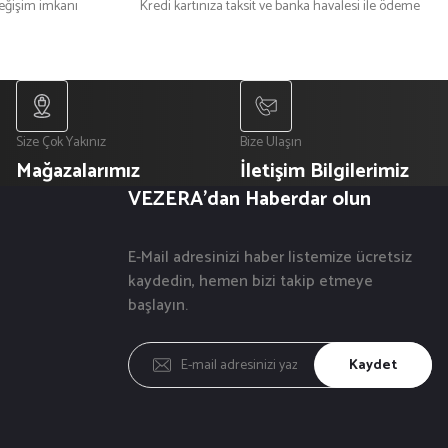
değişim imkanı
Kredi kartınıza taksit ve banka havalesi ile ödeme
Size Çok Yakınız
Bize Ulaşın
Mağazalarımız
İletişim Bilgilerimiz
VEZERA'dan Haberdar olun
E-Mail adresinizi haber listemize ücretsiz
kaydedin, hemen bizi takip etmeye
başlayın.
Kaydet