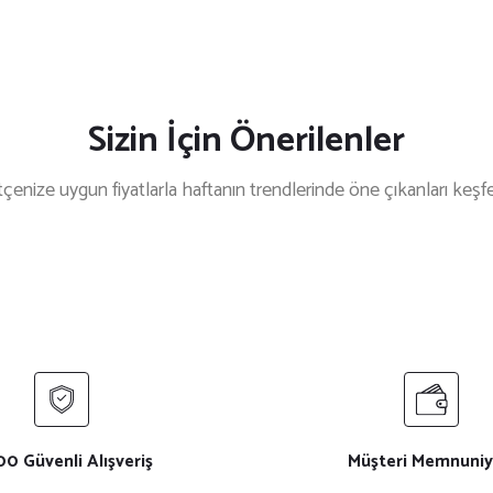
Sizin İçin Önerilenler
çenize uygun fiyatlarla haftanın trendlerinde öne çıkanları keşf
33 İndirim
%33 İndirim
%40 İ
 Aşçı Kepi
Siyah Mantar Aşçı Kepi
Sade Beyaz Aşçı
₺ 200
₺ 150
₺ 300
₺ 250
im
i
0 Güvenli Alışveriş
Müşteri Memnuniy