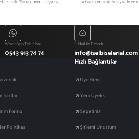
rtifikası ile %100 güvenli alışveriş
14 Gün içerisinde kolay iade ve 
WhatsApp Teklif İste
E-Mail ile Destek
0543 913 74 74
info@iselbiselerial.com
Hızlı Bağlantılar
 Güvenlik
Üye Girişi
e Şartları
Yeni Üyelik
dirim Formu
Sepetiniz
ler Politikası
Şifremi Unuttum