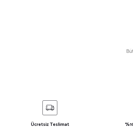
Büt
%20 İndirim
%
Gabardin Siyah Kruvaze Yaka Aşçı Ceketi
Beyaz Mantar
₺ 1.200
₺ 200
₺ 1.500
₺ 300
Yeni
%18 İndirim
Yeni
%18 İndir
Beyaz Kadın Şef Aşçı Ceketi
Siyah Kadın Şef Aşçı Ceket
Ücretsiz Teslimat
%10