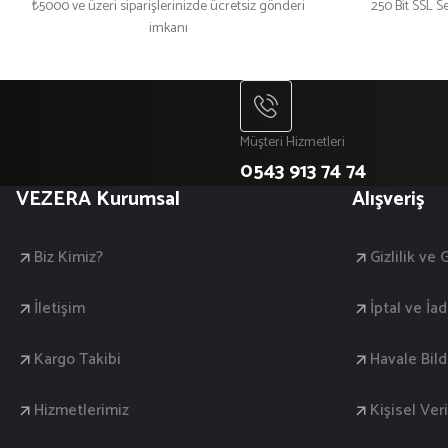
₺5000 ve üzeri siparişlerinizde ücretsiz gönderi
250 Bit SSL Se
imkanı
₺ 900
₺ 900
₺ 1.100
₺ 1.100
Müşteri Hizmetleri
0543 913 74 74
VEZERA Kurumsal
Alışveriş
Biz Kimiz?
Gizlilik ve
İletişim
İptal ve İad
Kargo Takibi
Havale Bil
Hizmetlerimiz
Kişisel Veri