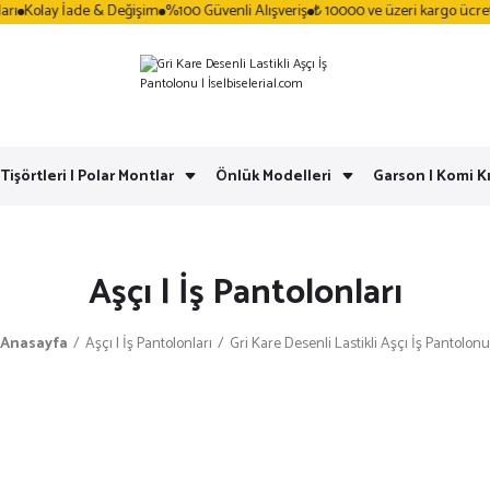
Kolay İade & Değişim
%100 Güvenli Alışveriş
₺ 10000 ve üzeri kargo ücretsiz
 Tişörtleri | Polar Montlar
Önlük Modelleri
Garson | Komi Kı
Aşçı | İş Pantolonları
Anasayfa
Aşçı | İş Pantolonları
Gri Kare Desenli Lastikli Aşçı İş Pantolonu