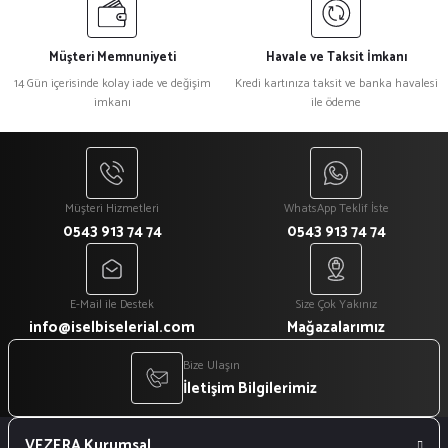
Müşteri Memnuniyeti
Havale ve Taksit İmkanı
14 Gün içerisinde kolay iade ve değişim
Kredi kartınıza taksit ve banka havalesi
imkanı
ile ödeme
Müşteri Hizmetleri
WhatsApp Teklif İste
0543 913 74 74
0543 913 74 74
E-Mail ile Destek
Size Çok Yakınız
info@iselbiselerial.com
Mağazalarımız
Bize Ulaşın
İletişim Bilgilerimiz
VEZERA Kurumsal