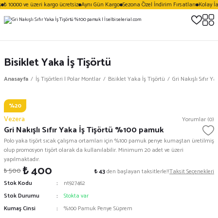
₺ 10000 ve üzeri kargo ücretsiz
Aynı Gün Kargo
Sezona Özel İndirim Fırsatları
Kolay İa
Bisiklet Yaka İş Tişörtü
Anasayfa
İş Tişörtleri | Polar Montlar
Bisiklet Yaka İş Tişörtü
Gri Nakışlı Sıfır 
%20
Vezera
Yorumlar (0)
Gri Nakışlı Sıfır Yaka İş Tişörtü %100 pamuk
Polo yaka tişört sıcak çalışma ortamları için %100 pamuk penye kumaştan üretilmiş
olup promosyon tişört olarak da kullanılabilir. Minimum 20 adet ve üzeri
yapılmaktadır.
₺ 400
₺ 500
₺ 43
den başlayan taksitlerle!!
Taksit Seçenekleri
Stok Kodu
nt927462
Stok Durumu
Stokta var
Kumaş Cinsi
%100 Pamuk Penye Süprem