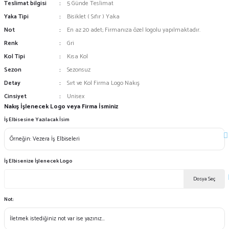
Teslimat bilgisi
5 Günde Teslimat
Yaka Tipi
Bisiklet ( Sıfır ) Yaka
Not
En az 20 adet; Firmanıza özel logolu yapılmaktadır.
Renk
Gri
Kol Tipi
Kısa Kol
Sezon
Sezonsuz
Detay
Sırt ve Kol Firma Logo Nakış
Cinsiyet
Unisex
Nakış İşlenecek Logo veya Firma İsminiz
İş Elbisesine Yazılacak İsim
İş Elbisenize İşlenecek Logo
Dosya Seç
Not: