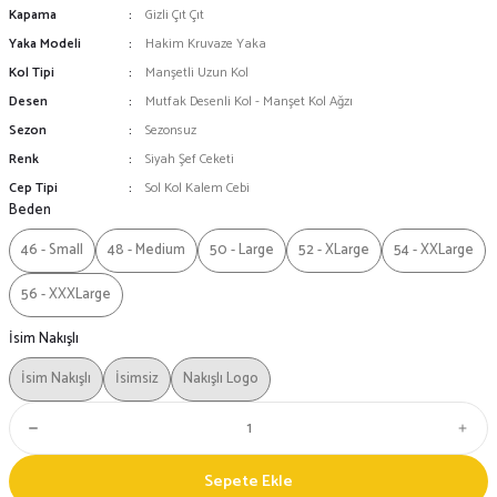
Kapama
Gizli Çıt Çıt
Yaka Modeli
Hakim Kruvaze Yaka
Kol Tipi
Manşetli Uzun Kol
Desen
Mutfak Desenli Kol - Manşet Kol Ağzı
Sezon
Sezonsuz
Renk
Siyah Şef Ceketi
Cep Tipi
Sol Kol Kalem Cebi
Beden
46 - Small
48 - Medium
50 - Large
52 - XLarge
54 - XXLarge
56 - XXXLarge
İsim Nakışlı
İsim Nakışlı
İsimsiz
Nakışlı Logo
Sepete Ekle