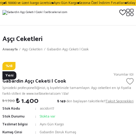
iş
₺ 10000 ve üzeri kargo ücretsiz
Aynı Gün Kargo
Sezona Özel İndirim Fırsatları
Kolay 
Aşçı Ceketleri
Anasayfa
Aşçı Ceketleri
Gabardin Aşçı Ceketi | Cook
%18
Vezera
Yorumlar (0)
Yeni
Gabardin Aşçı Ceketi | Cook
İşinizdeki profesyonelliğinizi, iş kıyafetinizle tamamlayın. Aşçı ceketleri en iyi fiyatla
farklı stilleri ile www.iselbiselerial.com \'da!
₺ 1.400
₺ 1.700
₺ 149
den başlayan taksitlerle!!
Taksit Seçenekleri
Stok Kodu
ascidsn17
Stok Durumu
Stokta var
Teslimat bilgisi
Aynı Gün Kargo
Kumaş Cinsi
Gabardin Doruk Kumaş