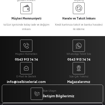
gönderi imkanı
alışveriş
Müşteri Memnuniyeti
Havale ve Taksit İmkanı
14 Gün içerisinde kolay iade ve değişim
Kredi kartınıza taksit ve banka havalesi
imkanı
ile ödeme
Müşteri Hizmetleri
WhatsApp Teklif İste
0543 913 74 74
0543 913 74 74
E-Mail ile Destek
Size Çok Yakınız
info@iselbiselerial.com
Mağazalarımız
Bize Ulaşın
İletişim Bilgilerimiz