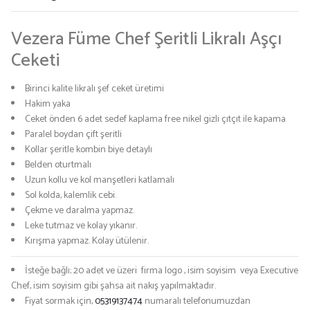
Vezera Füme Chef Şeritli Likralı Aşçı
Ceketi
Birinci kalite likralı şef ceket üretimi
Hakim yaka
Ceket önden 6 adet sedef kaplama free nikel gizli çıtçıt ile kapama
Paralel boydan çift şeritli
Kollar şeritle kombin biye detaylı
Belden oturtmalı
Uzun kollu ve kol manşetleri katlamalı
Sol kolda, kalemlik cebi.
Çekme ve daralma yapmaz.
Leke tutmaz ve kolay yıkanır.
Kırışma yapmaz. Kolay ütülenir.
İsteğe bağlı; 20 adet ve üzeri firma logo , isim soyisim veya Executive
Chef, isim soyisim gibi şahsa ait nakış yapılmaktadır.
Fiyat sormak için,
05319137474
numaralı telefonumuzdan