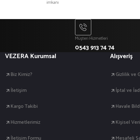
imkanı
Müşteri Hizmetleri
0543 913 74 74
VEZERA Kurumsal
Alışveriş
Biz Kimiz?
Gizlilik ve
İletişim
İptal ve İad
Kargo Takibi
Havale Bil
Hizmetlerimiz
Kişisel Veri
İletişim Formu
Mesafeli S