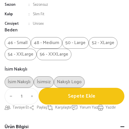
Sezon
Sezonsuz
Kalıp
Slim Fit
Cinsiyet
Unisex
Beden
46 - Small
48 - Medium
50 - Large
52 - XLarge
54 - XXLarge
56 - XXXLarge
İsim Nakışlı
İsim Nakışlı
İsimsiz
Nakışlı Logo
Sepete Ekle
Tavsiye Et
Paylaş
Karşılaştır
Yorum Yaz
Yazdır
Ürün Bilgisi