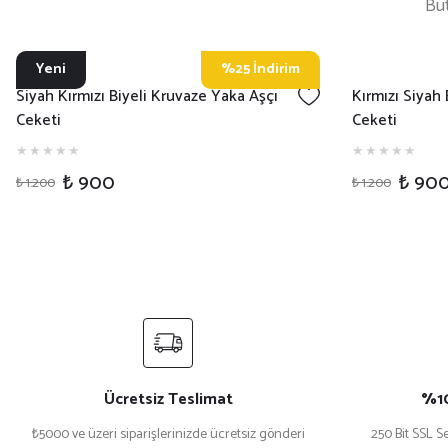
Büt
Yeni
%25 İndirim
Siyah Kırmızı Biyeli Kruvaze Yaka Aşçı
Kırmızı Siyah
Ceketi
Ceketi
₺ 900
₺ 90
₺ 1.200
₺ 1.200
Ücretsiz Teslimat
%10
₺5000 ve üzeri siparişlerinizde ücretsiz gönderi
250 Bit SSL Se