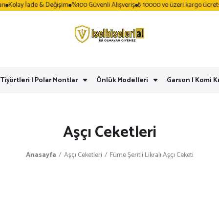
 İade & Değişim
%100 Güvenli Alışveriş
₺ 10000 ve üzeri kargo ücretsiz
Aynı 
 Tişörtleri | Polar Montlar
Önlük Modelleri
Garson | Komi Kı
Aşçı Ceketleri
Anasayfa
Aşçı Ceketleri
Füme Şeritli Likralı Aşçı Ceketi