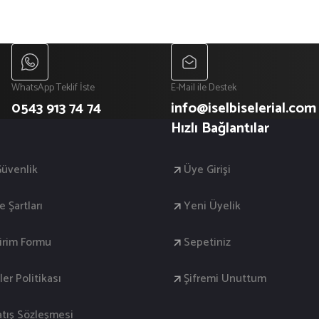
WhatsApp Teklif İste
E-Mail ile Destek
0543 913 74 74
info@iselbiselerial.com
Hızlı Bağlantılar
 Güvenlik
Üye Girişi
e Şartları
Yeni Üyelik
dirim Formu
Sepetiniz
ler Politikası
Şifremi Unuttum
atış Sözleşmesi