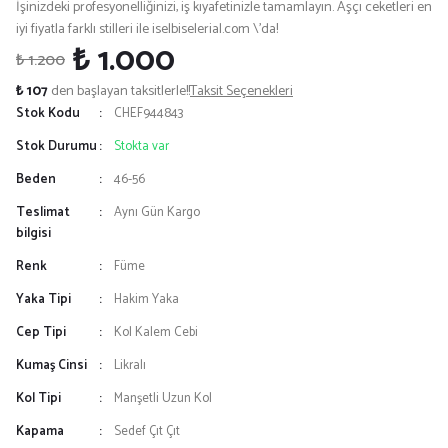
İşinizdeki profesyonelliğinizi, iş kıyafetinizle tamamlayın. Aşçı ceketleri en
iyi fiyatla farklı stilleri ile iselbiselerial.com \'da!
₺ 1.000
₺ 1.200
₺ 107
den başlayan taksitlerle!!
Taksit Seçenekleri
Stok Kodu
CHEF944843
Stok Durumu
Stokta var
Beden
46-56
Teslimat
Aynı Gün Kargo
bilgisi
Renk
Füme
Yaka Tipi
Hakim Yaka
Cep Tipi
Kol Kalem Cebi
Kumaş Cinsi
Likralı
Kol Tipi
Manşetli Uzun Kol
Kapama
Sedef Çıt Çıt