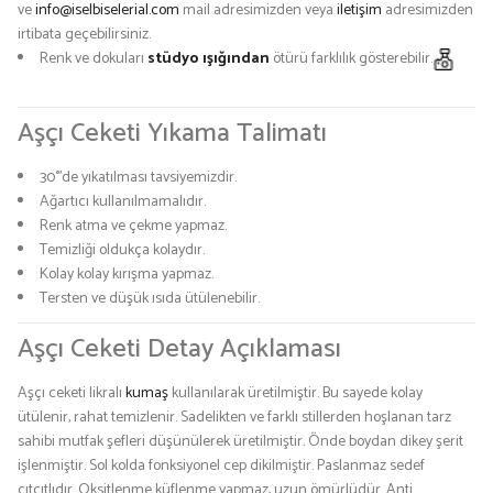
ve
info@iselbiselerial.com
mail adresimizden veya
iletişim
adresimizden
irtibata geçebilirsiniz.
Renk ve dokuları
stüdyo ışığından
ötürü farklılık gösterebilir.
Aşçı Ceketi Yıkama Talimatı
30°'de yıkatılması tavsiyemizdir.
Ağartıcı kullanılmamalıdır.
Renk atma ve çekme yapmaz.
Temizliği oldukça kolaydır.
Kolay kolay kırışma yapmaz.
Tersten ve düşük ısıda ütülenebilir.
Aşçı Ceketi Detay Açıklaması
Aşçı ceketi likralı
kumaş
kullanılarak üretilmiştir. Bu sayede kolay
ütülenir, rahat temizlenir. Sadelikten ve farklı stillerden hoşlanan tarz
sahibi mutfak şefleri düşünülerek üretilmiştir. Önde boydan dikey şerit
işlenmiştir. Sol kolda fonksiyonel cep dikilmiştir. Paslanmaz sedef
çıtçıtlıdır. Oksitlenme küflenme yapmaz, uzun ömürlüdür. Anti