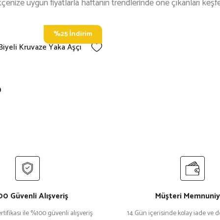
çenize uygun fiyatlarla haftanın trendlerinde öne çıkanları keşf
%25 İndirim
 Biyeli Kruvaze Yaka Aşçı
0
0 Güvenli Alışveriş
Müşteri Memnuniy
rtifikası ile %100 güvenli alışveriş
14 Gün içerisinde kolay iade ve 