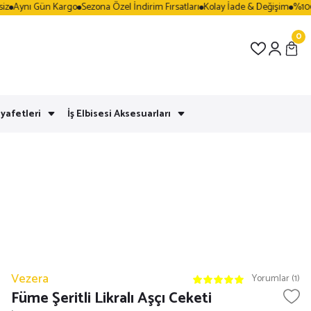
Gün Kargo
Sezona Özel İndirim Fırsatları
Kolay İade & Değişim
%100 Güvenli 
0
yafetleri
İş Elbisesi Aksesuarları
Vezera
Yorumlar (1)
Füme Şeritli Likralı Aşçı Ceketi