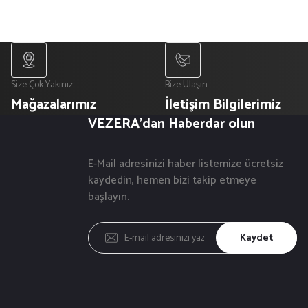
Size Çok Yakınız
Bize Ulaşın
Mağazalarımız
İletişim Bilgilerimiz
VEZERA'dan Haberdar olun
E-Mail adresinizi haber listemize ücretsiz
kaydedin, hemen bizi takip etmeye
başlayın.
Kaydet