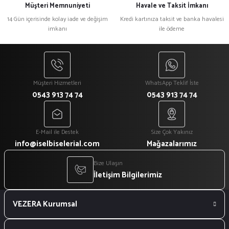
Müşteri Memnuniyeti
Havale ve Taksit İmkanı
14 Gün içerisinde kolay iade ve değişim
Kredi kartınıza taksit ve banka havalesi
imkanı
ile ödeme
Müşteri Hizmetleri
WhatsApp Teklif İste
0543 913 74 74
0543 913 74 74
E-Mail ile Destek
Size Çok Yakınız
info@iselbiselerial.com
Mağazalarımız
Bize Ulaşın
İletişim Bilgilerimiz
VEZERA Kurumsal