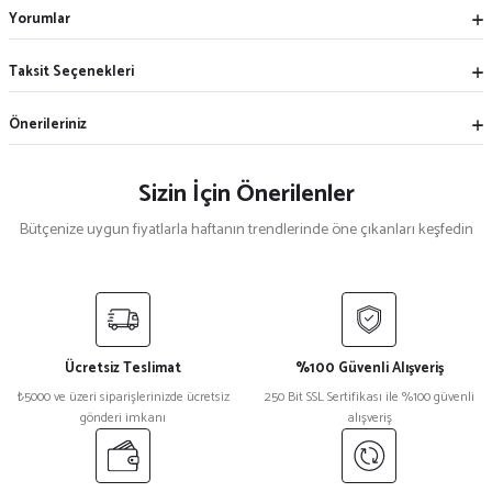
Yorumlar
Taksit Seçenekleri
Önerileriniz
Sizin İçin Önerilenler
Bütçenize uygun fiyatlarla haftanın trendlerinde öne çıkanları keşfedin
%17
%12
Açık Mavi Askılı Önlük
Piyade Pul Askılı Önlük
Ücretsiz Teslimat
%100 Güvenli Alışveriş
₺ 300
₺ 400
₺5000 ve üzeri siparişlerinizde ücretsiz
250 Bit SSL Sertifikası ile %100 güvenli
₺ 250
₺ 350
gönderi imkanı
alışveriş