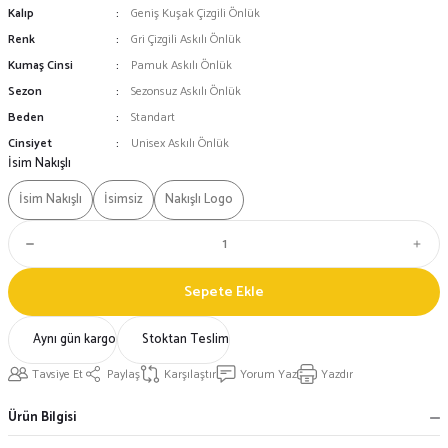
Kalıp
Geniş Kuşak Çizgili Önlük
Renk
Gri Çizgili Askılı Önlük
Kumaş Cinsi
Pamuk Askılı Önlük
Sezon
Sezonsuz Askılı Önlük
Beden
Standart
Cinsiyet
Unisex Askılı Önlük
İsim Nakışlı
İsim Nakışlı
İsimsiz
Nakışlı Logo
Sepete Ekle
Aynı gün kargo
Stoktan Teslim
Tavsiye Et
Paylaş
Karşılaştır
Yorum Yaz
Yazdır
Ürün Bilgisi