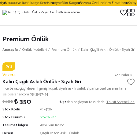
iş
₺ 10000 ve üzeri kargo ücretsiz
Aynı Gün Kargo
Sezona Özel İndirim Fırsatları
Kolay 
Premium Önlük
Anasayfa
Önlük Modelleri
Premium Önlük
Kalın Çizgili Askılı Önlük - Siyah Gri
%12
Vezera
Yorumlar (0)
Kalın Çizgili Askılı Önlük - Siyah Gri
İnce beyaz çizgi desenli geniş kuşak siyah askılı önlük siparişe özel tasarımlarla,
iselbiselerial.com 05439137474
₺ 350
₺ 400
₺ 37
den başlayan taksitlerle!!
Taksit Seçenekleri
Stok Kodu
vgk4126
Stok Durumu
Stokta var
Teslimat bilgisi
Aynı Gün Kargo
Desen
Çizgili Desen Askılı Önlük