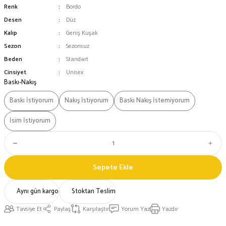
Renk
Bordo
Desen
Düz
Kalıp
Geniş Kuşak
Sezon
Sezonsuz
Beden
Standart
Cinsiyet
Unisex
Baskı-Nakış
Baskı İstiyorum
Nakış İstiyorum
Baskı Nakış İstemiyorum
İsim İstiyorum
Sepete Ekle
Aynı gün kargo
Stoktan Teslim
Tavsiye Et
Paylaş
Karşılaştır
Yorum Yaz
Yazdır