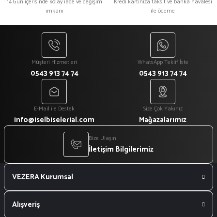
14 Gün içerisinde kolay iade ve değişim
Kredi kartınıza taksit ve banka havalesi
imkanı
ile ödeme
Müşteri Hizmetleri
WhatsApp Teklif İste
0543 913 74 74
0543 913 74 74
E-Mail ile Destek
Size Çok Yakınız
info@iselbiselerial.com
Mağazalarımız
Bize Ulaşın
İletişim Bilgilerimiz
VEZERA Kurumsal
Alışveriş