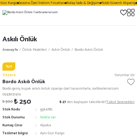
Gün Kargo
Sezona Özel İndirim Fırsatları
Kolay İade & Değişim
%100 Güvenli Alışveriş
Askılı Önlük
Anasayfa
Önlük Modelleri
Askılı Önlük
Bordo Askılı Önlük
%17
Vezera
Yorumlar (0)
Bordo Askılı Önlük
Bordo geniş kuşak askılı önlük siparişe özel tasarımlarla, iselbiselerial.com
05439137474
₺ 250
₺ 300
₺ 27
den başlayan taksitlerle!!
Taksit Seçenekleri
Stok Kodu
ggk4785
Stok Durumu
Stokta var
Kumaş Cinsi
Alpaka
Teslimat bilgisi
Aynı Gün Kargo