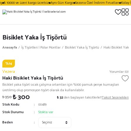
ş
₺ 10000 ve üzeri kargo ücretsiz
Aynı Gün Kargo
Sezona Özel İndirim Fırsatları
Kolay İ
Bisiklet Yaka İş Tişörtü
Anasayfa
İş Tişörtleri | Polar Montlar
Bisiklet Yaka İş Tişörtü
Haki Bisiklet Yaka
%14
Vezera
Yorumlar (0)
Haki Bisiklet Yaka İş Tişörtü
Bisiklet yaka tişört sıcak çalışma ortamları için %100 pamuk penye kumaştan
üretilmiş olup promosyon tişört olarak da kullanılabilir.
₺ 300
₺ 350
₺ 32
den başlayan taksitlerle!!
Taksit Seçenekleri
Stok Kodu
00489
Stok Durumu
Stokta var
Beden