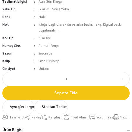
Teslimat bilgisi
Aynı Gün Kargo
Yaka Tipi
Bisiklet ( Sıfır ) Yaka
Renk
Haki
Not
İsteğe bağlı olarak ön ve arka baskı, nakış, Digital baskı
uygulanabilir.
Kol Tipi
Kısa Kol
Kumaş Cinsi
Pamuk Penye
Sezon
Sezonsuz
Kalıp
Small-Xxlarge
Cinsiyet
Unisex
Sepete Ekle
Aynı gün kargo
Stoktan Teslim
Tavsiye Et
Paylaş
Karşılaştır
Fiyat Alarmı
Yorum Yaz
Yazdır
Ürün Bilgisi