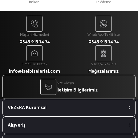
imkanı
ile ödeme
Müşteri Hizmetleri
WhatsApp Teklif İste
0543 913 74 74
0543 913 74 74
E-Mail ile Destek
Size Çok Yakınız
info@iselbiselerial.com
Mağazalarımız
Bize Ulaşın
İletişim Bilgilerimiz
VEZERA Kurumsal
Alışveriş