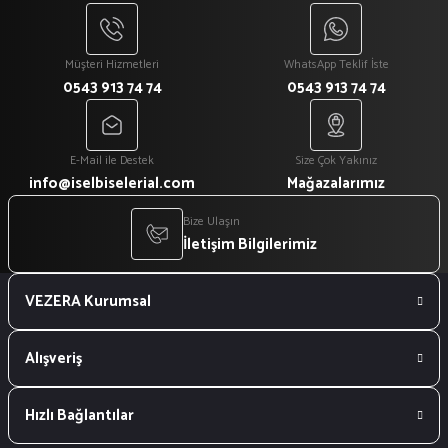
Müşteri Hizmetleri
WhatsApp Teklif İste
0543 913 74 74
0543 913 74 74
E-Mail ile Destek
Size Çok Yakınız
info@iselbiselerial.com
Mağazalarımız
Bize Ulaşın
İletişim Bilgilerimiz
VEZERA Kurumsal
Alışveriş
Hızlı Bağlantılar