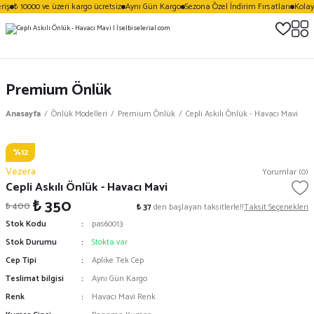
iş
₺ 10000 ve üzeri kargo ücretsiz
Aynı Gün Kargo
Sezona Özel İndirim Fırsatları
Kolay 
Premium Önlük
Anasayfa
Önlük Modelleri
Premium Önlük
Cepli Askılı Önlük - Havacı Mavi
%12
Vezera
Yorumlar (0)
Cepli Askılı Önlük - Havacı Mavi
₺ 350
₺ 400
₺ 37
den başlayan taksitlerle!!
Taksit Seçenekleri
Stok Kodu
pas60013
Stok Durumu
Stokta var
Cep Tipi
Aplike Tek Cep
Teslimat bilgisi
Aynı Gün Kargo
Renk
Havacı Mavi Renk