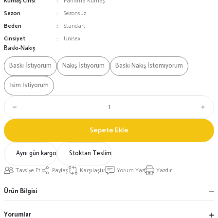
Kumaş Cinsi
Panama Kumaş
Sezon
Sezonsuz
Beden
Standart
Cinsiyet
Unisex
Baskı-Nakış
Baskı İstiyorum
Nakış İstiyorum
Baskı Nakış İstemiyorum
İsim İstiyorum
Sepete Ekle
Aynı gün kargo
Stoktan Teslim
Tavsiye Et
Paylaş
Karşılaştır
Yorum Yaz
Yazdır
Ürün Bilgisi
Yorumlar