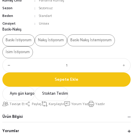
Kumaş Cinsi
Panama Kumaş
Sezon
Sezonsuz
Beden
Standart
Cinsiyet
Unisex
Baskı-Nakış
Baskı İstiyorum
Nakış İstiyorum
Baskı Nakış İstemiyorum
İsim İstiyorum
Sepete Ekle
Aynı gün kargo
Stoktan Teslim
Tavsiye Et
Paylaş
Karşılaştır
Yorum Yaz
Yazdır
Ürün Bilgisi
Yorumlar