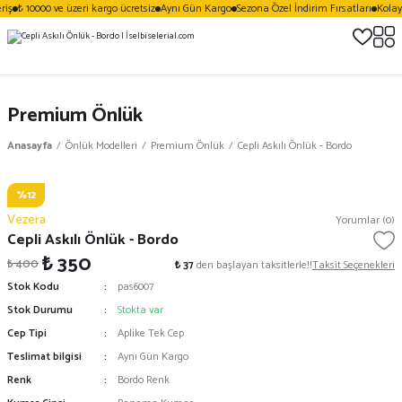
iş
₺ 10000 ve üzeri kargo ücretsiz
Aynı Gün Kargo
Sezona Özel İndirim Fırsatları
Kolay 
Premium Önlük
Anasayfa
Önlük Modelleri
Premium Önlük
Cepli Askılı Önlük - Bordo
%12
Vezera
Yorumlar (0)
Cepli Askılı Önlük - Bordo
₺ 350
₺ 400
₺ 37
den başlayan taksitlerle!!
Taksit Seçenekleri
Stok Kodu
pas6007
Stok Durumu
Stokta var
Cep Tipi
Aplike Tek Cep
Teslimat bilgisi
Aynı Gün Kargo
Renk
Bordo Renk