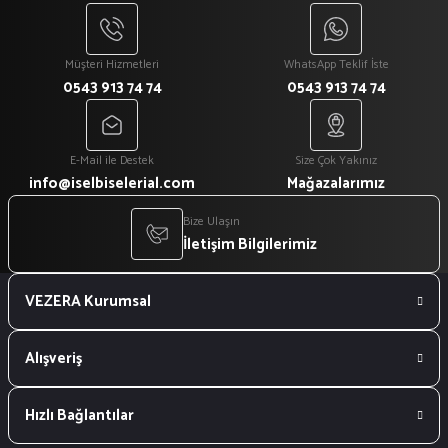
Müşteri Hizmetleri
WhatsApp Teklif İste
0543 913 74 74
0543 913 74 74
E-Mail ile Destek
Size Çok Yakınız
info@iselbiselerial.com
Mağazalarımız
Bize Ulaşın
İletişim Bilgilerimiz
VEZERA Kurumsal
Alışveriş
Hızlı Bağlantılar