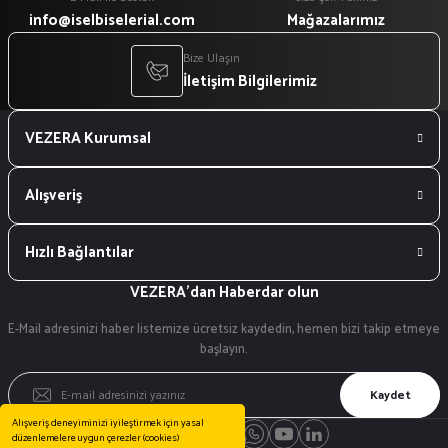
info@iselbiselerial.com
Mağazalarımız
Bize Ulaşın
İletişim Bilgilerimiz
VEZERA Kurumsal
Alışveriş
Hızlı Bağlantılar
VEZERA'dan Haberdar olun
E-Mail adresinizi haber listemize ücretsiz kaydedin, hemen bizi takip etmeye
başlayın.
Kaydet
Alışveriş deneyiminizi iyileştirmek için yasal
düzenlemelere uygun çerezler (cookies)