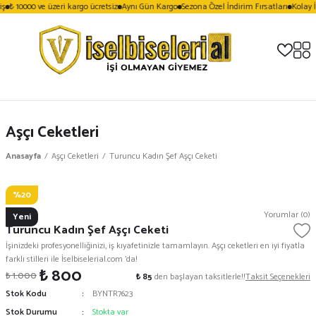
ş
₺ 10000 ve üzeri kargo ücretsiz
Aynı Gün Kargo
Sezona Özel İndirim Fırsatları
Kolay İ
Aşçı Ceketleri
Anasayfa
Aşçı Ceketleri
Turuncu Kadın Şef Aşçı Ceketi
%20
Vezera
Yorumlar (0)
Yeni
Turuncu Kadın Şef Aşçı Ceketi
İşinizdeki profesyonelliğinizi, iş kıyafetinizle tamamlayın. Aşçı ceketleri en iyi fiyatla
farklı stilleri ile İselbiselerial.com 'da!
₺ 800
₺ 1.000
₺ 85
den başlayan taksitlerle!!
Taksit Seçenekleri
Stok Kodu
BYNTR7623
Stok Durumu
Stokta var