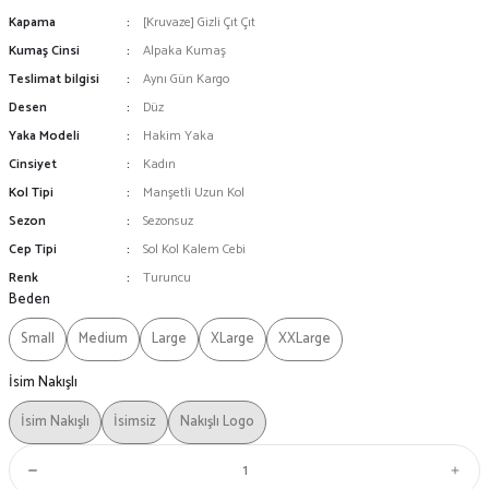
Kapama
[Kruvaze] Gizli Çıt Çıt
Kumaş Cinsi
Alpaka Kumaş
Teslimat bilgisi
Aynı Gün Kargo
Desen
Düz
Yaka Modeli
Hakim Yaka
Cinsiyet
Kadın
Kol Tipi
Manşetli Uzun Kol
Sezon
Sezonsuz
Cep Tipi
Sol Kol Kalem Cebi
Renk
Turuncu
Beden
Small
Medium
Large
XLarge
XXLarge
İsim Nakışlı
İsim Nakışlı
İsimsiz
Nakışlı Logo