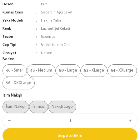
Desen
Düz
Kumaş Cinsi
Gabardin Aşçı Ceketi
Yaka Modeli
Hakim Yaka
Renk
Lacivert Şef Ceketi
Sezon
Sezonsuz
Cep Tipi
Sol Kol Kalem Cebi
Cinsiyet
Unisex
Beden
46 - Small
48 - Medium
50 - Large
52 - XLarge
54 - XXLarge
56 - XXXLarge
İsim Nakışlı
İsim Nakışlı
İsimsiz
Nakışlı Logo
Sepete Ekle