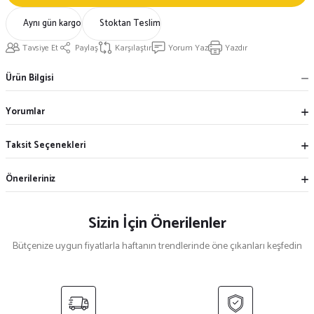
Aynı gün kargo
Stoktan Teslim
Tavsiye Et
Paylaş
Karşılaştır
Yorum Yaz
Yazdır
Ürün Bilgisi
Yorumlar
Taksit Seçenekleri
Önerileriniz
Sizin İçin Önerilenler
Bütçenize uygun fiyatlarla haftanın trendlerinde öne çıkanları keşfedin
%12
%17
İnce Beyaz Çizgili Askılı Önlük
Beyaz Dar Kuşak Önlük