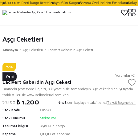
ş
₺ 10000 ve üzeri kargo ücretsiz
Aynı Gün Kargo
Sezona Özel İndirim Fırsatları
Kolay İ
Aşçı Ceketleri
Anasayfa
Aşçı Ceketleri
Lacivert Gabardin Aşçı Ceketi
%14
Vezera
Yorumlar (0)
Yeni
Lacivert Gabardin Aşçı Ceketi
İşinizdeki profesyonelliğinizi, iş kıyafetinizle tamamlayın. Aşçı ceketleri en iyi fiyatla
farklı stilleri ile www.iselbiselerial.com \'da!
₺ 1.200
₺ 1.400
₺ 128
den başlayan taksitlerle!!
Taksit Seçenekleri
Stok Kodu
CKS678L
Stok Durumu
Stokta var
Teslimat bilgisi
Aynı Gün Kargo
Kapama
Çıt Çıt Pat Kapama