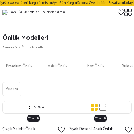
ş
₺ 10000 ve üzeri kargo ücretsiz
Aynı Gün Kargo
Sezona Özel İndirim Fırsatları
Kolay İ
Önlük Modelleri
Anasayfa
Önlük Modelleri
Premium Önlük
Askılı Önlük
Kot Önlük
Bulaşık
Vezera
SIRALA
Tükendi
Tükendi
Çizgili Yelekli Önlük
Siyah Desenli Askılı Önlük