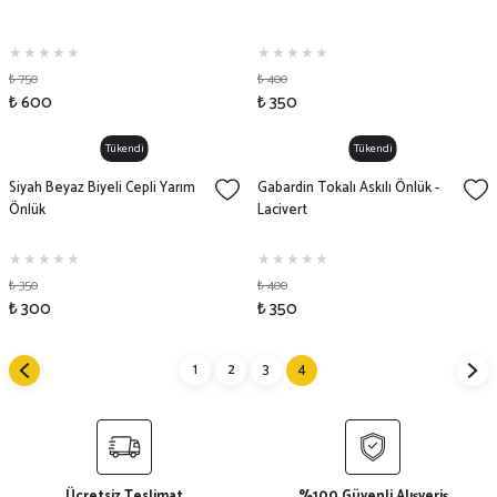
₺ 750
₺ 400
₺ 600
₺ 350
Tükendi
Tükendi
Siyah Beyaz Biyeli Cepli Yarım
Gabardin Tokalı Askılı Önlük -
Önlük
Lacivert
₺ 350
₺ 400
₺ 300
₺ 350
1
2
3
4
Ücretsiz Teslimat
%100 Güvenli Alışveriş