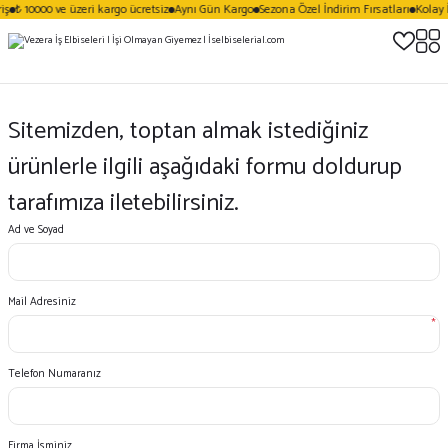
ş
₺ 10000 ve üzeri kargo ücretsiz
Aynı Gün Kargo
Sezona Özel İndirim Fırsatları
Kolay 
Sitemizden, toptan almak istediğiniz
ürünlerle ilgili aşağıdaki formu doldurup
tarafımıza iletebilirsiniz.
Ad ve Soyad
Mail Adresiniz
*
Telefon Numaranız
Firma İsminiz