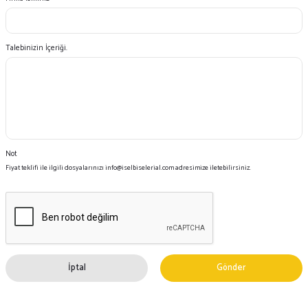
Talebinizin İçeriği.
Not
Fiyat teklifi ile ilgili dosyalarınızı info@iselbiselerial.com adresimize iletebilirsiniz.
İptal
Gönder