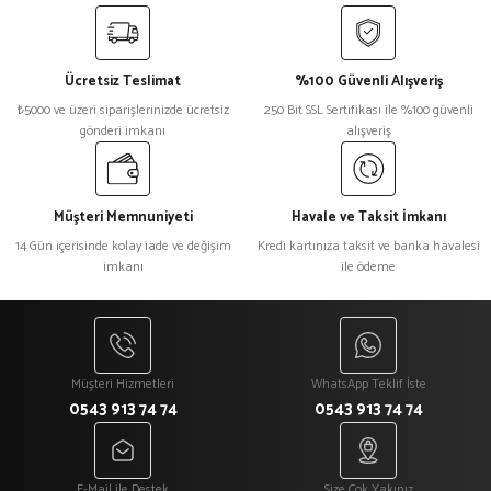
Ücretsiz Teslimat
%100 Güvenli Alışveriş
₺5000 ve üzeri siparişlerinizde ücretsiz
250 Bit SSL Sertifikası ile %100 güvenli
gönderi imkanı
alışveriş
Müşteri Memnuniyeti
Havale ve Taksit İmkanı
14 Gün içerisinde kolay iade ve değişim
Kredi kartınıza taksit ve banka havalesi
imkanı
ile ödeme
Müşteri Hizmetleri
WhatsApp Teklif İste
0543 913 74 74
0543 913 74 74
E-Mail ile Destek
Size Çok Yakınız