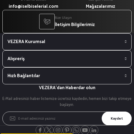
info@iselbiselerial.com
Mağazalarımız
Bize Ulaşın
İletişim Bilgilerimiz
VEZERA Kurumsal
Alışveriş
Hızlı Bağlantılar
VEZERA'dan Haberdar olun
E-Mail adresinizi haber listemize ücretsiz kaydedin, hemen bizi takip etmeye
başlayın.
Kaydet